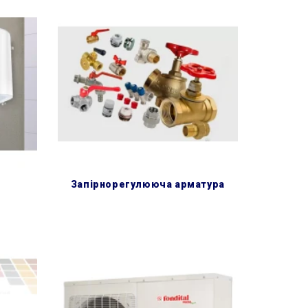
запірнорегулююча арматура