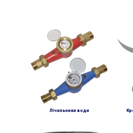
лічильники води
к