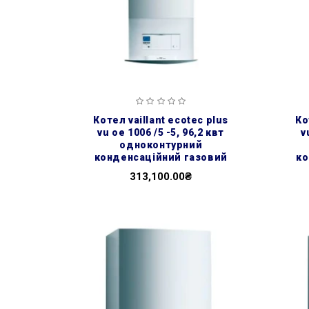
котел vaillant ecotec plus
котел vaillant ecotec plus
vu oe 1006 /5 -5, 96,2 квт
v
одноконтурний
конденсаційний газовий
ко
313,100.00₴