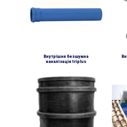
внутрішня безшумна
в
каналізація triplus