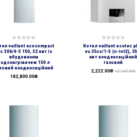
котел vaillant ecotec plus
c 306/4-5 150, 32 квт із
vu 35cs/1-5 (n-int2), 35
вбудованим
квт конденсаційни
водонагрівачем 150 л
газовий
зовий конденсаційний
2,222.00₴
107,400.00₴
182,800.00₴