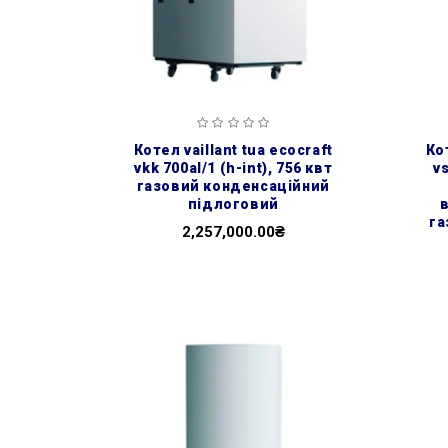
котел vaillant tua ecocraft
котел vaillant ecocompact
vkk 700al/1 (h-int), 756 квт
vs
газовий конденсаційний
підлоговий
га
2,257,000.00₴