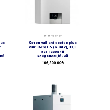
котел vaillant ecotec plus
т
vuw 36cs/1-5 (n-int2), 33,3
квт газовий
вий
конденсаційний
106,300.00₴