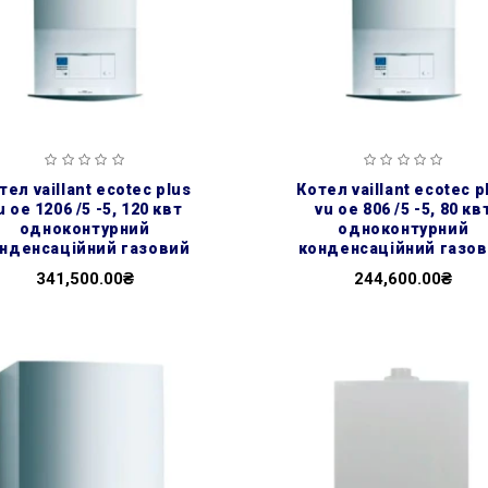
котел vaillant ecotec plus
u oe 1206 /5 -5, 120 квт
vu oe 806 /5 -5, 80 кв
одноконтурний
одноконтурний
нденсаційний газовий
конденсаційний газо
341,500.00₴
244,600.00₴