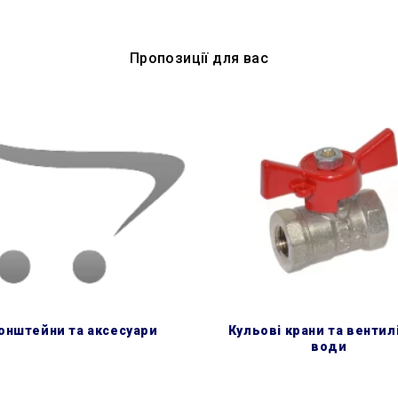
Пропозиції для вас
ронштейни та аксесуари
кульові крани та вентилі для
води