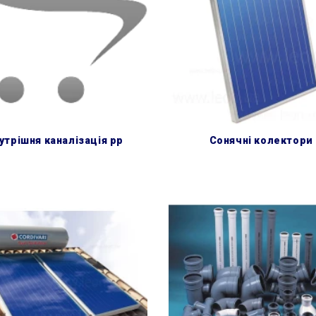
нутрішня каналізація pp
сонячні колектори