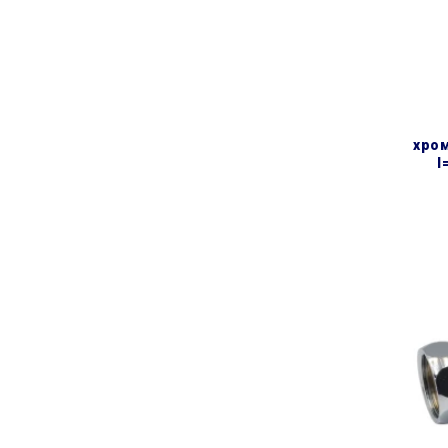
хром
l