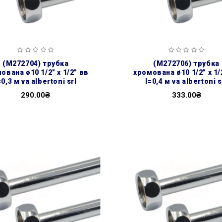
(m272704) трубка
(m272706) трубка
ована ø10 1/2″ х 1/2″ вв
хромована ø10 1/2″ х 1/
=0,3 м va albertoni srl
l=0,4 м va albertoni s
290.00₴
333.00₴