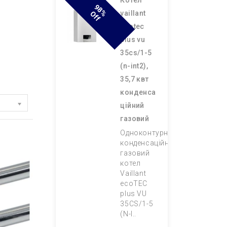
котел
9
8
F
vaillant
% O
F
ecotec
plus vu
35cs/1-5
(n-int2),
35,7 квт
конденса
ційний
газовий
Одноконтурний
конденсаційний
газовий
котел
Vaillant
ecoTEC
plus VU
35CS/1-5
(N-I..