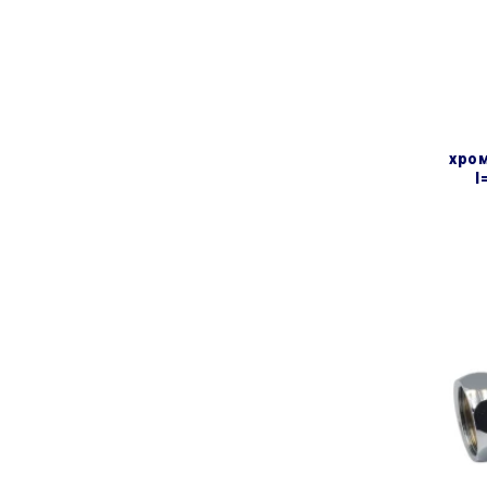
хром
l