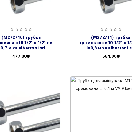
(m272710) трубка
(m272711) трубка
ована ø10 1/2″ х 1/2″ вв
хромована ø10 1/2″ х 1/
=0,7 м va albertoni srl
l=0,8 м va albertoni s
477.00₴
564.00₴