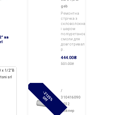
geb
Ремонтна
стрічка з
скловолокна
і шаром
поліуретанової
2″ вв
смоли для
rl
довготривалого
р..
444.00₴
501.00₴
Додати В
Кошик
/
-
2
1
2
%
F
310416090
5
O
F
0032
бойлер