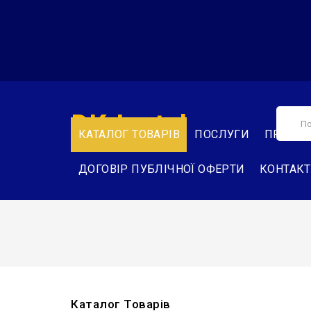
DK-Instal
КАТАЛОГ ТОВАРІВ
ПОСЛУГИ
ПРО НА
ДОГОВІР ПУБЛІЧНОЇ ОФЕРТИ
КОНТАК
Каталог Товарів