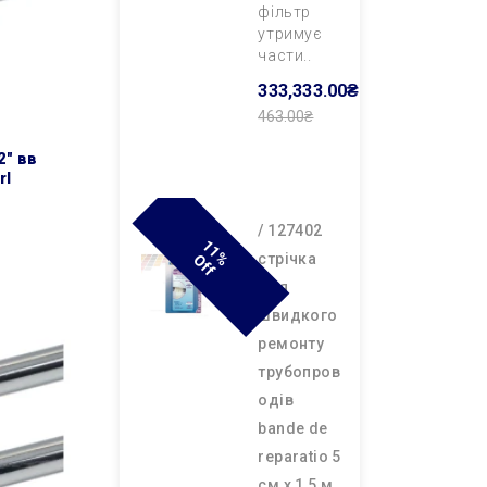
фільтр
утримує
части..
333,333.00₴
463.00₴
Додати В
2″ вв
Кошик
rl
/ 127402
1
1
F
cтрічка
% O
F
для
швидкого
ремонту
трубопров
одів
bande de
reparatio 5
см х 1,5 м