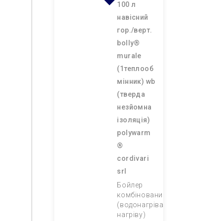
100 л
навісний
гор./верт.
bolly®
murale
(1теплооб
мінник) wb
(тверда
незйомна
ізоляція)
polywarm
®
cordivari
srl
Бойлер
комбінований
(водонагрівач непрямого
нагріву)