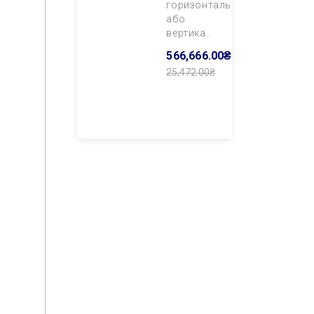
горизонтального
або
вертика..
566,666.00₴
25,472.00₴
Додати В
Кошик