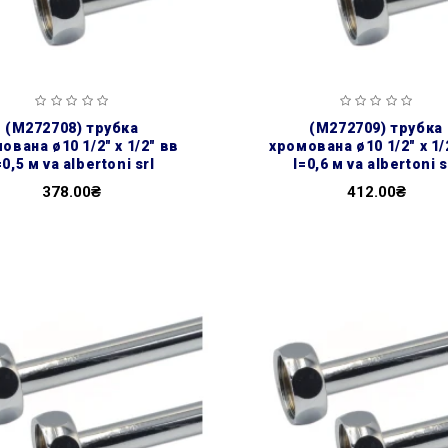
(m272708) трубка
(m272709) трубка
ована ø10 1/2″ х 1/2″ вв
хромована ø10 1/2″ х 1/
=0,5 м va albertoni srl
l=0,6 м va albertoni s
378.00₴
412.00₴