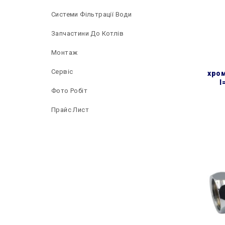
Системи Фільтрації Води
Запчастини До Котлів
Монтаж
Сервіс
хром
l
Фото Робіт
Прайс Лист