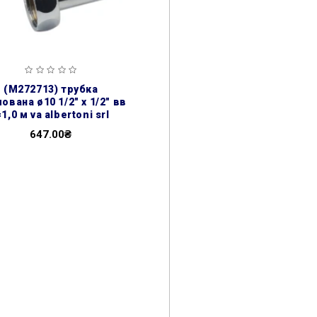
(m272713) трубка
ована ø10 1/2″ х 1/2″ вв
=1,0 м va albertoni srl
647.00₴