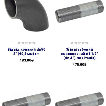
відвід кований dn50
згін різьбовий
2″ (60,3 мм) rm
оцинкований ø1 1/2″
(dn 40) rm (італія)
183.00₴
475.00₴