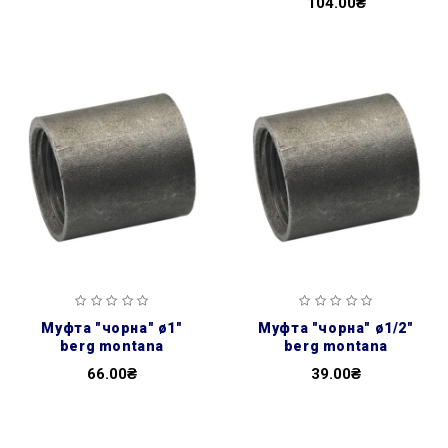
104.00₴
муфта ″чорна″ ø1″
муфта ″чорна″ ø1/2″
berg montana
berg montana
66.00₴
39.00₴