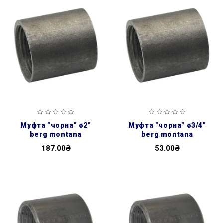
муфта ″чорна″ ø2″
муфта ″чорна″ ø3/4″
berg montana
berg montana
187.00₴
53.00₴