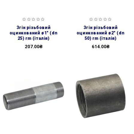
згін різьбовий
згін різьбовий
оцинкований ø1″ (dn
оцинкований ø2″ (dn
25) rm (італія)
50) rm (італія)
207.00₴
614.00₴