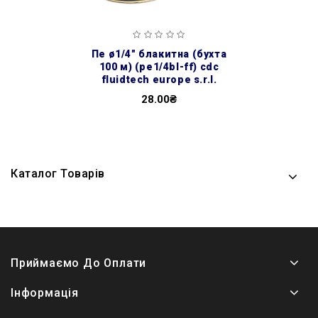
пе ø1/4″ блакитна (бухта
100 м) (pe1/4bl-ff) cdc
fluidtech europe s.r.l.
28.00₴
Каталог Товарів
Приймаємо До Оплати
Інформація