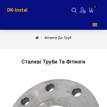
0
DK-Instal
Мій
кошик
Фітинги До Труб
Сталеві Труби Та Фітинги