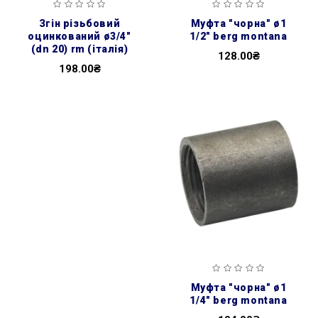
згін різьбовий
муфта ″чорна″ ø1
оцинкований ø3/4″
1/2″ berg montana
(dn 20) rm (італія)
128.00₴
198.00₴
муфта ″чорна″ ø1
1/4″ berg montana