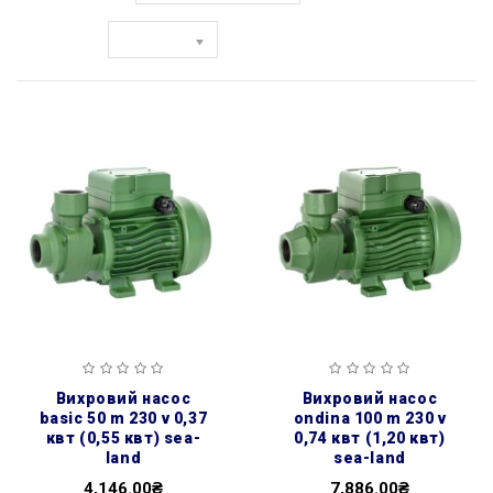
Показати:
вихровий насос
вихровий насос
basic 50 m 230 v 0,37
ondina 100 m 230 v
квт (0,55 квт) sea-
0,74 квт (1,20 квт)
land
sea-land
4,146.00₴
7,886.00₴