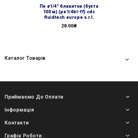
пе ø1/4″ блакитна (бухта
100 м) (pe1/4bl-ff) cdc
fluidtech europe s.r.l.
28.00₴
Каталог Товарів
Приймаємо До Оплати
Інформація
Контакти
Графік Роботи :