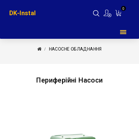
0
DK-Instal
Мій
кошик
НAСОСНЕ ОБЛАДНАННЯ
Периферійні Насоси