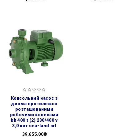
консольний насос з
двома протилежно
розташованими
робочими колесами
bk 400 t (2) 230/400 v
3,0 квт sea-land srl
39,655.00₴