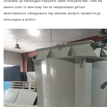
Основне це необхідно поручить свме спеціалістам і тим які
мають опит їх монтажу так як невраховані деталі
змонтованого обладнання під землею можуть привести до
неполадок в роботі.