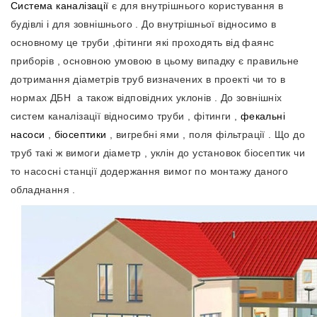
Система каналізації
є для внутрішнього користування в
будівлі і для зовнішнього . До внутрішньої відносимо в
основному це труби ,фітинги які проходять від фаянс
приборів , основною умовою в цьому випадку є правильне
дотримання діаметрів труб визначених в проекті чи то в
нормах ДБН а також відповідних уклонів . До зовнішніх
систем каналізації відносимо труби , фітинги ,
фекальні
насоси
,
біосептики
, вигребні ями , поля фільтрації . Що до
труб такі ж вимоги діаметр , уклін до установок біосептик чи
то насосні станції додержання вимог по монтажу даного
обладнання .