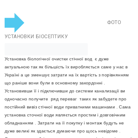
ФОТО
УСТАНОВКИ БІОСЕПТИКУ
Установка біологічної очистки стічної вод
є дуже
актуальною так як більшість їх виробляється саме у нас в
Україні а це зменшує затрати на їх вартість з порівнянням
що раніше вони були в основному закордонні .
Установивши її і підключивши до системи канализації ви
одночасно получите ряд переваг таких як забудете про
постійний вивіз стічної води приватними машинами . Сама
установка сточної води являється простим і довговічним
обладнанням . Затрати на її покупку і монтаж будуть не
дуже великі як здається думаючи про щось невідоме .