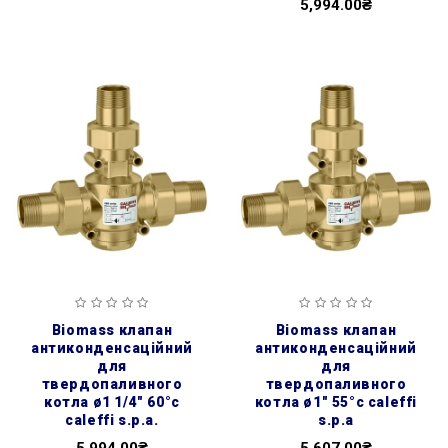
5,994.00₴
biomass клапан
biomass клапан
антиконденсаційний
антиконденсаційний
для
для
твердопаливного
твердопаливного
котла ø1 1/4″ 60°c
котла ø1″ 55°c caleffi
caleffi s.p.a.
s.p.a