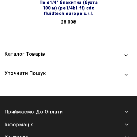
пе ø1/4″ блакитна (бухта
100 м) (pe1/4bl-ff) cdc
fluidtech europe s.r.l.
28.00₴
Каталог Товарів
Уточнити Пошук
Приймаємо До Оплати
Інформація