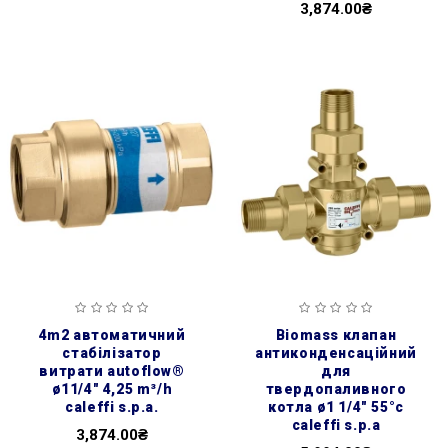
3,874.00₴
4m2 автоматичний
biomass клапан
стабілізатор
антиконденсаційний
витрати autoflow®
для
ø11/4″ 4,25 m³/h
твердопаливного
caleffi s.p.a.
котла ø1 1/4″ 55°c
caleffi s.p.a
3,874.00₴