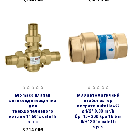
5,994.00₴
5,607.00₴
biomass клапан
m30 автоматичний
антиконденсаційний
стабілізатор
для
витрати autoflow®
твердопаливного
ø1/2″ 0,30 m³/h
котла ø1″ 60°c caleffi
δp=15–200 kpa 16 bar
s.p.a
0/+120 °c caleffi
s.p.a.
5,214.00₴