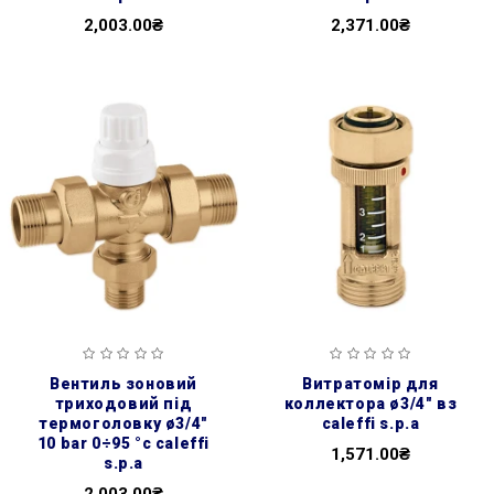
2,003.00₴
2,371.00₴
вентиль зоновий
витратомір для
триходовий під
коллектора ø3/4″ вз
термоголовку ø3/4″
caleffi s.p.a
10 bar 0÷95 °c caleffi
1,571.00₴
s.p.a