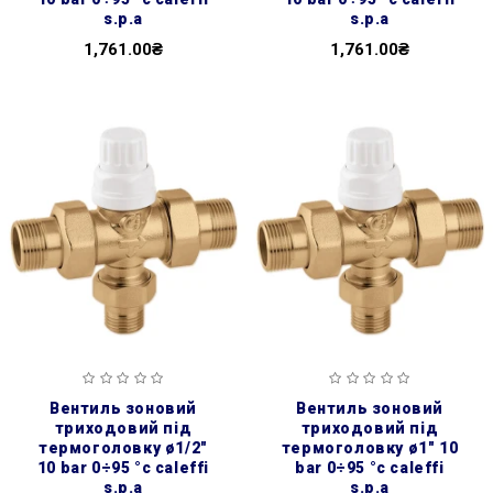
s.p.a
s.p.a
1,761.00₴
1,761.00₴
вентиль зоновий
вентиль зоновий
триходовий під
триходовий під
термоголовку ø1/2″
термоголовку ø1″ 10
10 bar 0÷95 °c caleffi
bar 0÷95 °c caleffi
s.p.a
s.p.a