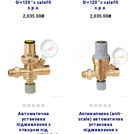
0/+120 °c caleffi
0/+120 °c caleffi
s.p.a.
s.p.a.
2,035.00₴
2,035.00₴
автоматична
антивапняна (anti-
установка
scale) автоматична
підживлення з
установка
отвором під
підживлення з