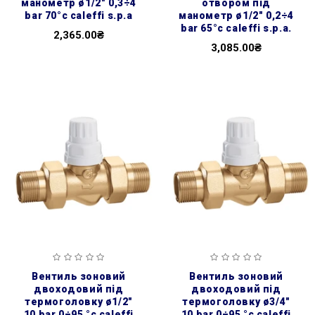
манометр ø1/2″ 0,3÷4
отвором під
bar 70°c caleffi s.p.a
манометр ø1/2″ 0,2÷4
bar 65°c caleffi s.p.a.
2,365.00₴
3,085.00₴
вентиль зоновий
вентиль зоновий
двоходовий під
двоходовий під
термоголовку ø1/2″
термоголовку ø3/4″
10 bar 0÷95 °c caleffi
10 bar 0÷95 °c caleffi