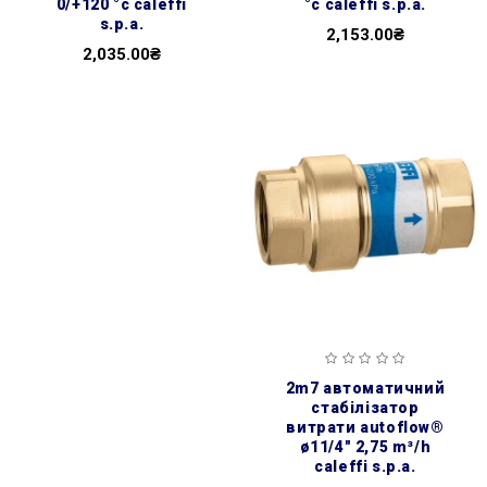
0/+120 °c caleffi
°c caleffi s.p.a.
s.p.a.
2,153.00₴
2,035.00₴
2m7 автоматичний
стабілізатор
витрати autoflow®
ø11/4″ 2,75 m³/h
caleffi s.p.a.