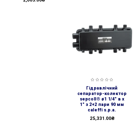
2,003.00₴
гідравлічний
сепаратор-колектор
sepcoll® ø1 1/4″ в х
1″ з 2+2 пари 90 мм
caleffi s.p.a.
25,331.00₴