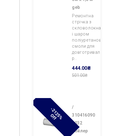
geb
Ремонтна
стрічка з
скловолокна
і шаром
поліуретанової
смоли для
довготривалого
р..
444.00₴
501.00₴
Додати В
Кошик
/
-
2
1
2
%
F
310416090
5
O
F
0032
бойлер