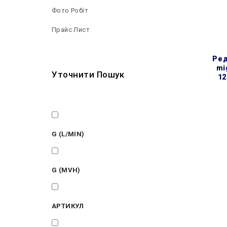
Фото Робіт
Прайс Лист
редуктор зниження тиску
mi
Уточнити Пошук
12
1/2"
G (L/MIN)
20
G (MVH)
1.2
АРТИКУЛ
381111