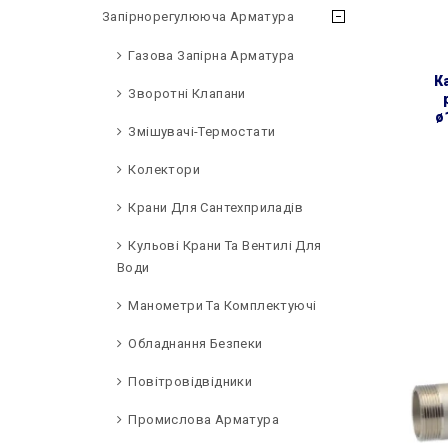
Запірнорегулююча Арматура
Газова Запірна Арматура
картридж-фільтр для
Зворотні Клапани
ø
Змішувачі-Термостати
Колектори
Крани Для Сантехприладів
Кульові Крани Та Вентилі Для
Води
Манометри Та Комплектуючі
Обладнання Безпеки
Повітровідвідники
Промислова Арматура