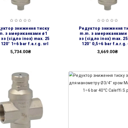
редуктор зниження тиску
m. з американками ø1
m.m. з американками 
 зз (сідло inox) max. 25
зз (сідло inox) max. 25
 120° 1÷6 bar f.a.r.g. srl
120° 0,5÷6 bar f.a.r.g. 
5,734.00₴
3,669.00₴