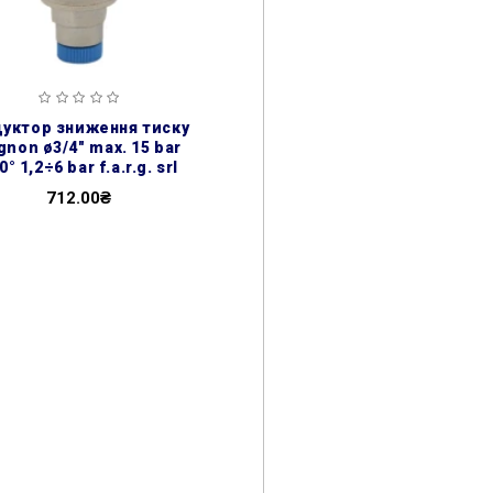
gnon ø3/4″ max. 15 bar
0° 1,2÷6 bar f.a.r.g. srl
712.00₴