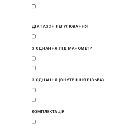
DN20 - 3/4″, DN25 - 1″, DN32 - 1
1/4″, DN40 - 1 1/2″
ДІАПАЗОН РЕГУЛЮВАННЯ
0...10 бар
З'ЄДНАННЯ ПІД МАНОМЕТР
двостороннє внутр 1/4"
двустороннє внутр 1/4"
З’ЄДНАННЯ (ВНУТРІШНЯ РІЗЬБА)
1/2"
3/4"
КОМПЛЕКТАЦІЯ
1. Редуктор для
автоматичного наповнення; 2.