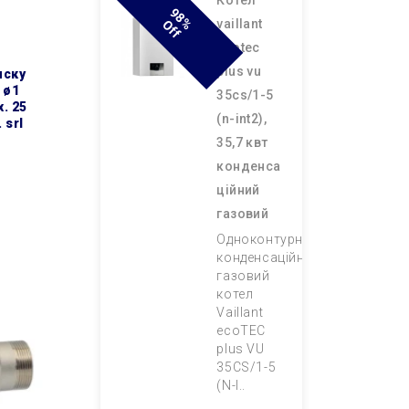
котел
9
8
F
vaillant
% O
F
ecotec
plus vu
 ø1
35cs/1-5
x. 25
(n-int2),
 srl
35,7 квт
конденса
ційний
газовий
Одноконтурний
конденсаційний
газовий
котел
Vaillant
ecoTEC
plus VU
35CS/1-5
(N-I..