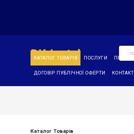
DK-Instal
КАТАЛОГ ТОВАРІВ
ПОСЛУГИ
ПРО НА
ДОГОВІР ПУБЛІЧНОЇ ОФЕРТИ
КОНТАК
Каталог Товарів