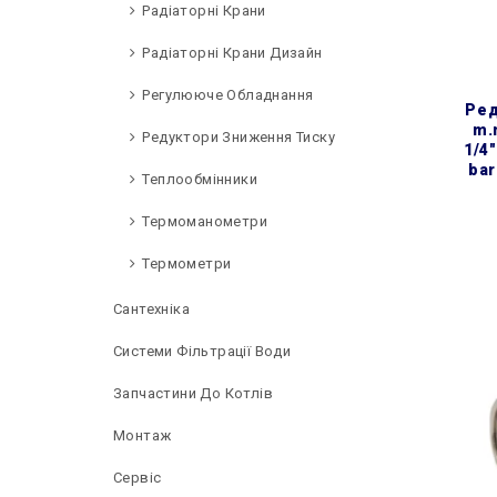
Радіаторні Крани
Радіаторні Крани Дизайн
Регулююче Обладнання
редуктор зниження тиску
m.
Редуктори Зниження Тиску
1/4″
bar
Теплообмінники
Термоманометри
Термометри
Сантехніка
Системи Фільтрації Води
Запчастини До Котлів
Монтаж
Сервіс