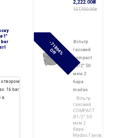
2,222.00₴
107,400.00₴
Додати В
Кошик
ø1″
 bar
фільтр
-
7
1
8
9
4
%
F
srl
газовий
O
F
compact
ø1/2″ 50
мкм 2
бара
madas
Фільтр
газовий
COMPACT
Ø1/2″ 50
мкм 2
бара
Madas.Газовий