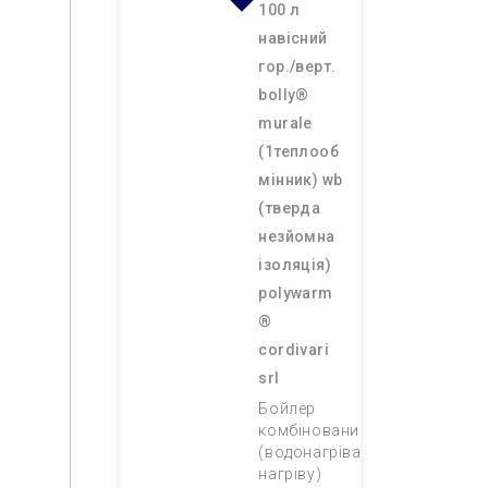
100 л
навісний
гор./верт.
bolly®
murale
(1теплооб
мінник) wb
(тверда
незйомна
ізоляція)
polywarm
®
cordivari
srl
Бойлер
комбінований
(водонагрівач непрямого
нагріву)