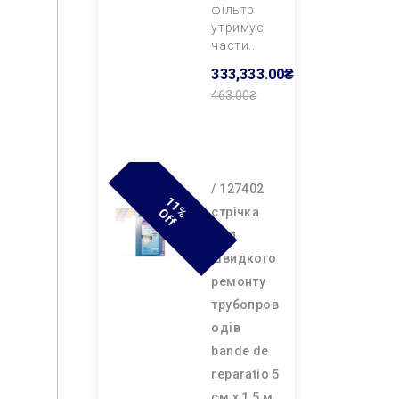
фільтр
утримує
части..
333,333.00₴
463.00₴
Додати В
Кошик
/ 127402
1
1
F
cтрічка
% O
F
для
швидкого
ремонту
трубопров
одів
bande de
reparatio 5
см х 1,5 м