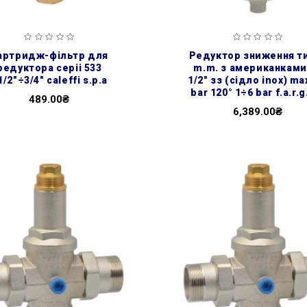
редуктор зниження тиску
редуктора серіі 533
m.m. з американками
1/2″÷3/4″ caleffi s.p.a
1/2″ зз (сідло inox) ma
bar 120° 1÷6 bar f.a.r.g.
489.00₴
6,389.00₴