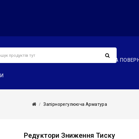
С
СЕРВІС
ДОСТАВКА ТА ОПЛАТА
ОБМІН ТА ПОВЕР
ТИ
Запірнорегулююча Арматура
Редуктори Зниження Тиску