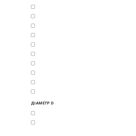
381121
382212
9040100
9040200
9040300
9040400
9040500
9040600
9040700
9040800
ДІАМЕТР D
DN15 - 1/2″, DN20 - 3/4″
DN15 - 1/2″, DN20 - 3/4″, DN25 -
1″, DN32 - 1 1/4″, DN40 - 1 1/2