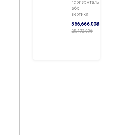
горизонтального
або
вертика..
566,666.00₴
25,472.00₴
Додати В
Кошик