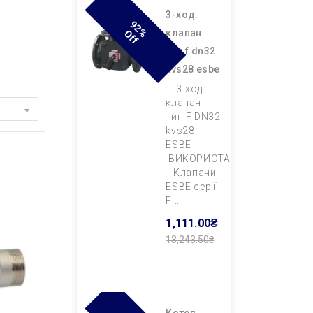
3-ход.
9
2
F
клапан
% O
F
тип f dn32
kvs28 esbe
3-ход.
клапан
тип F DN32
kvs28
ESBE
ВИКОРИСТАННЯ
Клапани
ESBE серії
F ..
1,111.00₴
13,243.50₴
Додати В
Кошик