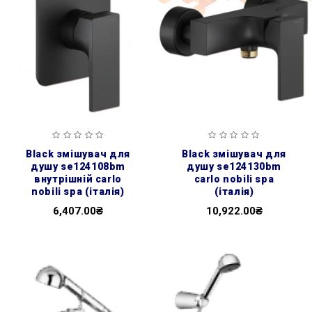
black змішувач для
black змішувач для
душу se124108bm
душу se124130bm
внутрішній carlo
carlo nobili spa
nobili spa (італія)
(італія)
6,407.00₴
10,922.00₴