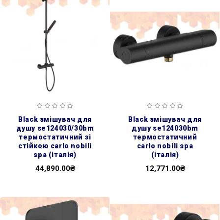
black змішувач для
black змішувач для
душу se124030/30bm
душу se124030bm
термостатичний зі
термостатичний
стійкою carlo nobili
carlo nobili spa
spa (італія)
(італія)
44,890.00₴
12,771.00₴