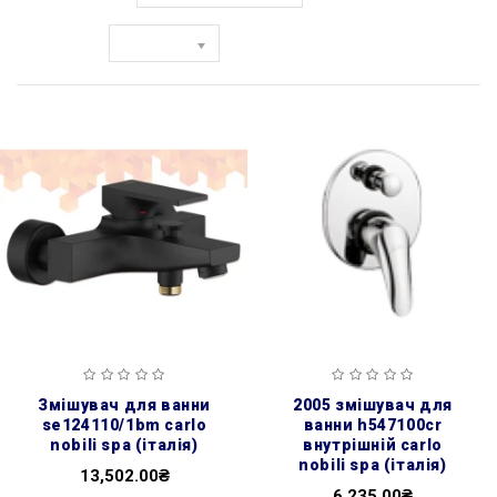
Показати:
змішувач для ванни
2005 змішувач для
se124110/1bm carlo
ванни h547100cr
nobili spa (італія)
внутрішній carlo
nobili spa (італія)
13,502.00₴
6,235.00₴