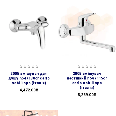
2005 змішувач для
2005 змішувач
душу h547130cr carlo
настінний h547115cr
nobili spa (італія)
carlo nobili spa
(італія)
4,472.00₴
5,289.00₴