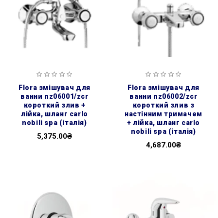
flora змішувач для
flora змішувач для
ванни nz06001/zcr
ванни nz06002/zcr
короткий злив +
короткий злив з
лійка, шланг carlo
настінним тримачем
nobili spa (італія)
+ лійка, шланг carlo
nobili spa (італія)
5,375.00₴
4,687.00₴