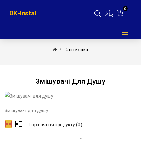
0
DK-Instal
Мій
кошик
Сантехніка
Змішувачі Для Душу
Змішувачі для душу
Порівняння продукту (0)
Сортувати за: