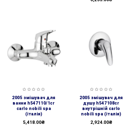
2005 змішувач для
2005 змішувач для
ванни h547110/1cr
душу h547108cr
carlo nobili spa
внутрішній carlo
(італія)
nobili spa (італія)
5,418.00₴
2,924.00₴