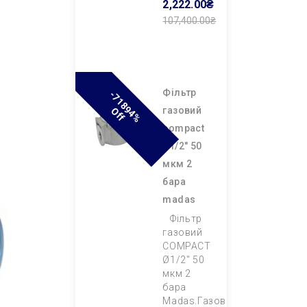
2,222.00₴
107,400.00₴
Додати В
Кошик
фільтр
-
7
1
8
9
4
%
F
газовий
O
F
compact
ø1/2″ 50
мкм 2
бара
madas
Фільтр
газовий
COMPACT
Ø1/2″ 50
мкм 2
бара
Madas.Газовий