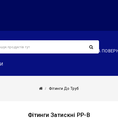
С
СЕРВІС
ДОСТАВКА ТА ОПЛАТА
ОБМІН ТА ПОВЕР
ТИ
Фітинги До Труб
Фітинги Затискні PP-B