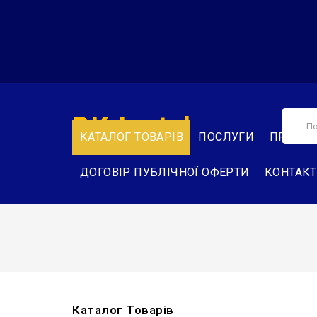
DK-Instal
КАТАЛОГ ТОВАРІВ
ПОСЛУГИ
ПРО НА
ДОГОВІР ПУБЛІЧНОЇ ОФЕРТИ
КОНТАК
Каталог Товарів