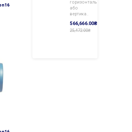
горизонтального
або
вертика..
566,666.00₴
25,472.00₴
Додати В
Кошик