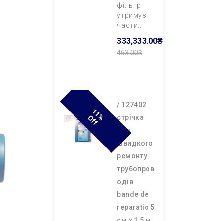
фільтр
утримує
части..
333,333.00₴
463.00₴
Додати В
Кошик
/ 127402
1
1
F
cтрічка
% O
F
для
швидкого
ремонту
трубопров
одів
bande de
reparatio 5
см х 1,5 м