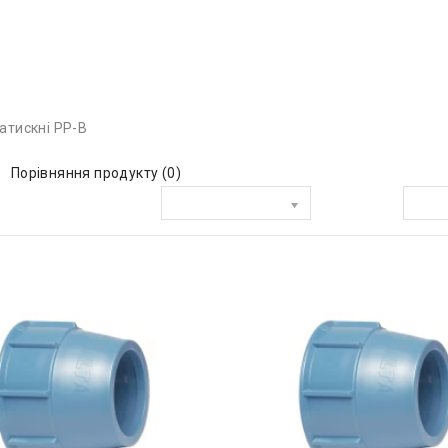
затискні PP-B
Порівняння продукту (0)
Сортувати за:
Показати: