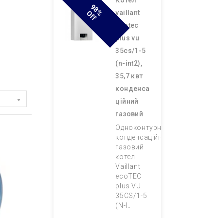
котел
9
8
F
vaillant
% O
F
ecotec
plus vu
35cs/1-5
(n-int2),
35,7 квт
конденса
ційний
газовий
Одноконтурний
конденсаційний
газовий
котел
Vaillant
ecoTEC
plus VU
35CS/1-5
(N-I..