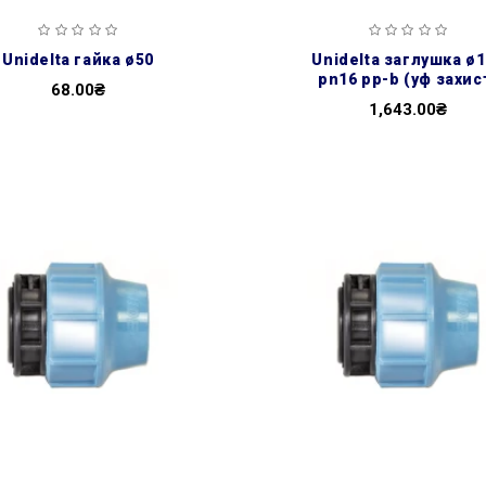
unidelta гайка ø50
unidelta заглушка ø110
pn16 pp-b (уф захис
68.00₴
1,643.00₴