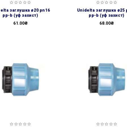
unidelta заглушка ø25 pn16
pp-b (уф захист)
pp-b (уф захист)
61.00₴
68.00₴