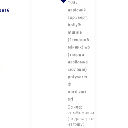
100 л
навісний
гор./верт.
bolly®
murale
(1теплооб
мінник) wb
(тверда
незйомна
ізоляція)
polywarm
®
cordivari
srl
Бойлер
комбінований
(водонагрівач непрямого
нагріву)