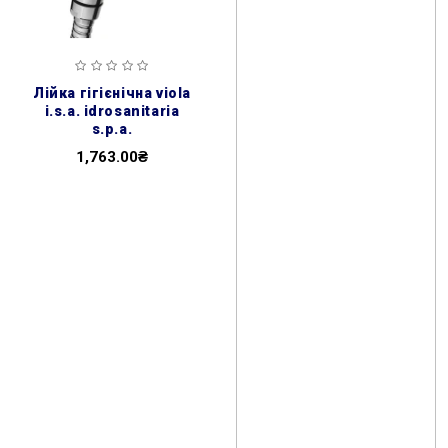
лійка гігієнічна viola
i.s.a. idrosanitaria
s.p.a.
1,763.00₴