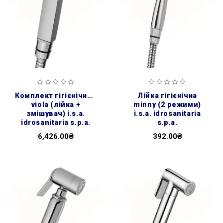
комплект гігієнічний
лійка гігієнічна
viola (лійка +
minny (2 режими)
змішувач) i.s.a.
i.s.a. idrosanitaria
idrosanitaria s.p.a.
s.p.a.
6,426.00₴
392.00₴