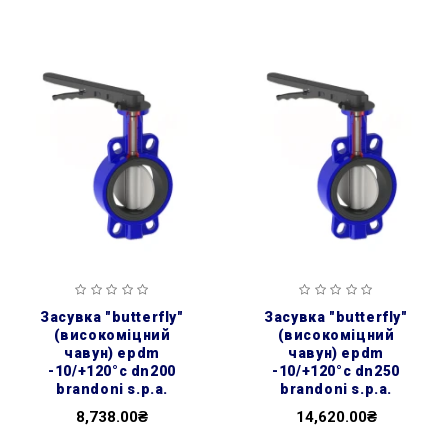
засувка ″butterfly″
засувка ″butterfly″
(високоміцний
(високоміцний
чавун) epdm
чавун) epdm
-10/+120°c dn200
-10/+120°c dn250
brandoni s.p.a.
brandoni s.p.a.
8,738.00₴
14,620.00₴