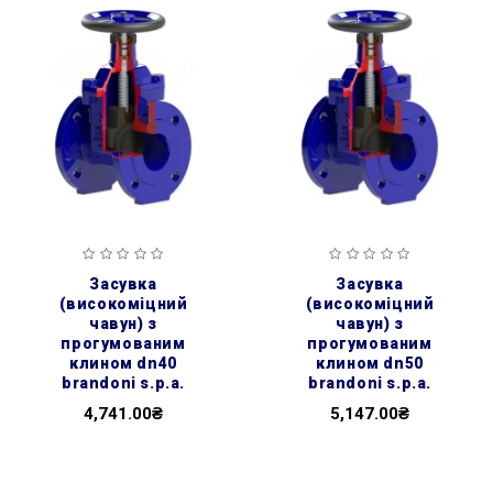
засувка
засувка
(високоміцний
(високоміцний
чавун) з
чавун) з
прогумованим
прогумованим
клином dn40
клином dn50
brandoni s.p.a.
brandoni s.p.a.
4,741.00₴
5,147.00₴