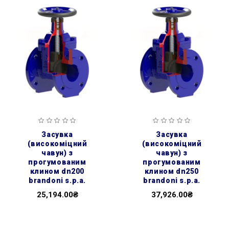
засувка
засувка
(високоміцний
(високоміцний
чавун) з
чавун) з
прогумованим
прогумованим
клином dn200
клином dn250
brandoni s.p.a.
brandoni s.p.a.
25,194.00₴
37,926.00₴