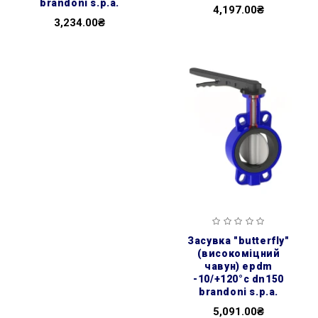
brandoni s.p.a.
4,197.00₴
3,234.00₴
засувка ″butterfly″
(високоміцний
чавун) epdm
-10/+120°c dn150
brandoni s.p.a.
5,091.00₴