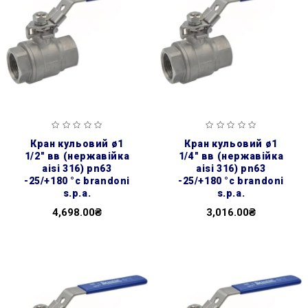
кран кульовий ø1
кран кульовий ø1
1/2″ вв (нержавійка
1/4″ вв (нержавійка
aisi 316) pn63
aisi 316) pn63
-25/+180 °c brandoni
-25/+180 °c brandoni
s.p.a.
s.p.a.
4,698.00₴
3,016.00₴