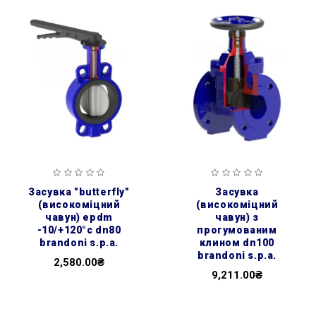
засувка ″butterfly″
засувка
(високоміцний
(високоміцний
чавун) epdm
чавун) з
-10/+120°c dn80
прогумованим
brandoni s.p.a.
клином dn100
brandoni s.p.a.
2,580.00₴
9,211.00₴