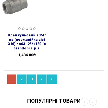
кран кульовий ø3/4″
вв (нержавійка aisi
316) pn63 -25/+180 °c
brandoni s.p.a.
1,434.00₴
1
2
3
>
>|
ПОПУЛЯРНІ ТОВАРИ