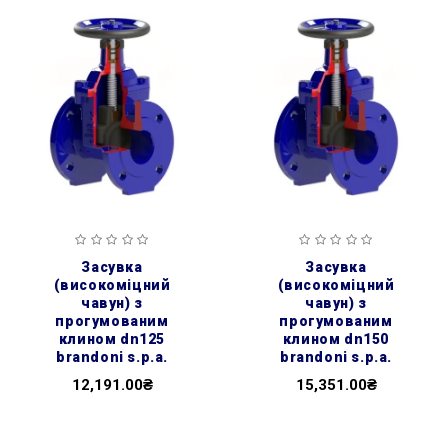
засувка
засувка
(високоміцний
(високоміцний
чавун) з
чавун) з
прогумованим
прогумованим
клином dn125
клином dn150
brandoni s.p.a.
brandoni s.p.a.
12,191.00₴
15,351.00₴