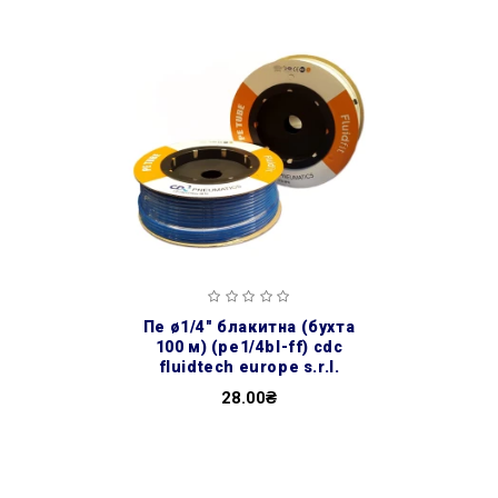
пе ø1/4″ блакитна (бухта
100 м) (pe1/4bl-ff) cdc
fluidtech europe s.r.l.
28.00₴