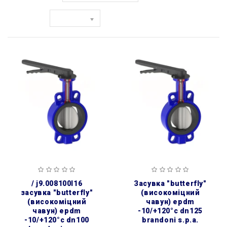
Показати:
/ j9.008100l16
засувка ″butterfly″
засувка ″butterfly″
(високоміцний
(високоміцний
чавун) epdm
чавун) epdm
-10/+120°c dn125
-10/+120°c dn100
brandoni s.p.a.