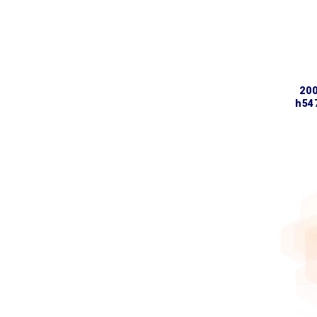
2005 змішувач для ванни
h54