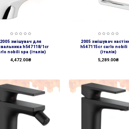
2005 змішувач для
2005 змішувач настінний
вальника h547118/1cr
h547115cr carlo nobili
rlo nobili spa (італія)
(італія)
4,472.00₴
5,289.00₴