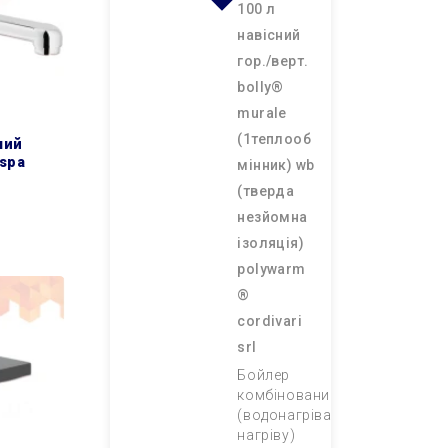
100 л
навісний
гор./верт.
bolly®
murale
(1теплооб
 spa
мінник) wb
(тверда
незйомна
ізоляція)
polywarm
®
cordivari
srl
Бойлер
комбінований
(водонагрівач непрямого
нагріву)