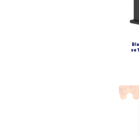
black змішувач для біде
se1