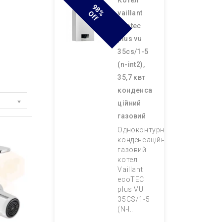
котел
9
8
F
vaillant
% O
F
ecotec
plus vu
35cs/1-5
(n-int2),
35,7 квт
конденса
ційний
газовий
Одноконтурний
конденсаційний
газовий
котел
Vaillant
ecoTEC
plus VU
35CS/1-5
(N-I..