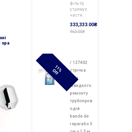
фільтр
утримує
части..
333,333.00₴
463.00₴
Додати В
i spa
Кошик
/ 127402
1
1
F
cтрічка
% O
F
для
швидкого
ремонту
трубопров
одів
bande de
reparatio 5
см х 1,5 м