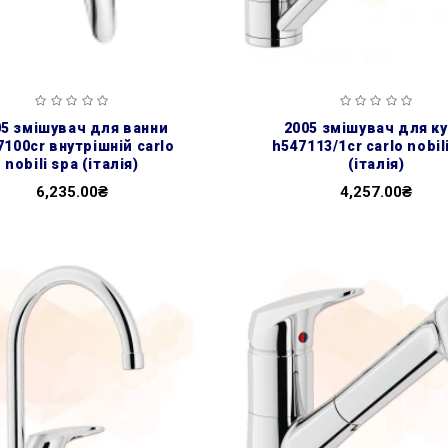
2005 змішувач для кухні
7100cr внутрішній carlo
h547113/1cr carlo nobil
nobili spa (італія)
(італія)
6,235.00₴
4,257.00₴