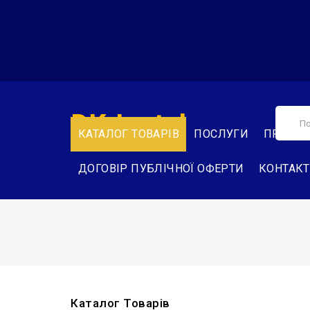
DK-Instal
КАТАЛОГ ТОВАРІВ
ПОСЛУГИ
ПРО НА
ДОГОВІР ПУБЛІЧНОЇ ОФЕРТИ
КОНТАК
Каталог Товарів