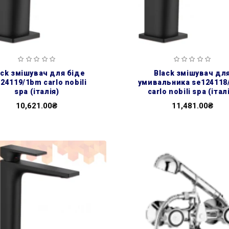
black змішувач для
24119/1bm carlo nobili
умивальника se124118
spa (італія)
carlo nobili spa (італ
10,621.00₴
11,481.00₴