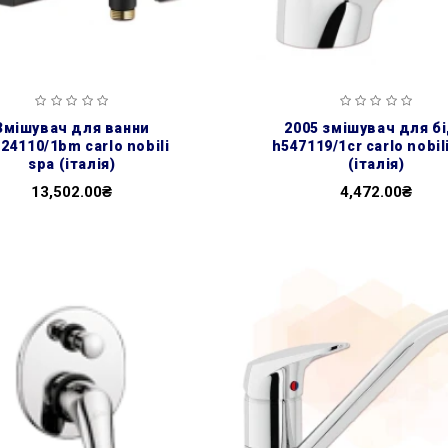
я ванни
2005 змішувач для біде
24110/1bm carlo nobili
h547119/1cr carlo nobil
spa (італія)
(італія)
13,502.00₴
4,472.00₴