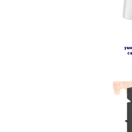
уми
ca