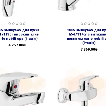
2005 змішувач для кухні
47113cr високий злив
h547117cr з витяжн
rlo nobili spa (італія)
шлангом carlo nobili 
(італія)
4,257.00₴
7,869.00₴