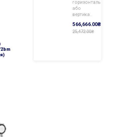
горизонтального
або
вертика..
566,666.00₴
25,472.00₴
Додати В
Кошик
/2bm
ія)