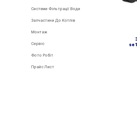
Системи Фільтрації Води
Запчастини До Котлів
Монтаж
змішувач дл
Сервіс
se1
Фото Робіт
Прайс Лист