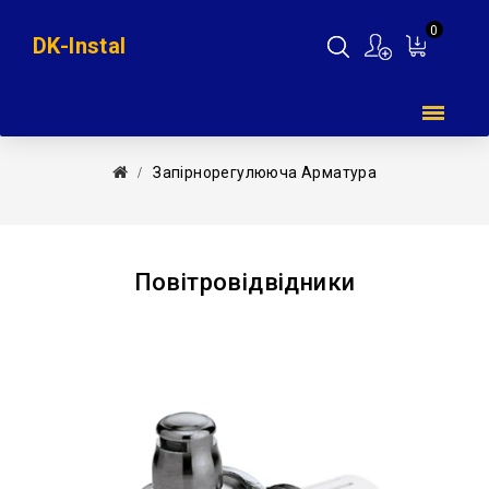
0
DK-Instal
Мій
кошик
Запірнорегулююча Арматура
Повітровідвідники