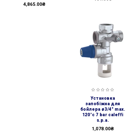
4,865.00₴
установка
запобіжна для
бойлера ø3/4″ max.
120°c 7 bar caleffi
s.p.a.
1,078.00₴