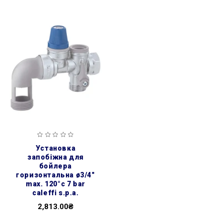
установка
запобіжна для
бойлера
горизонтальна ø3/4″
max. 120°c 7 bar
caleffi s.p.a.
2,813.00₴