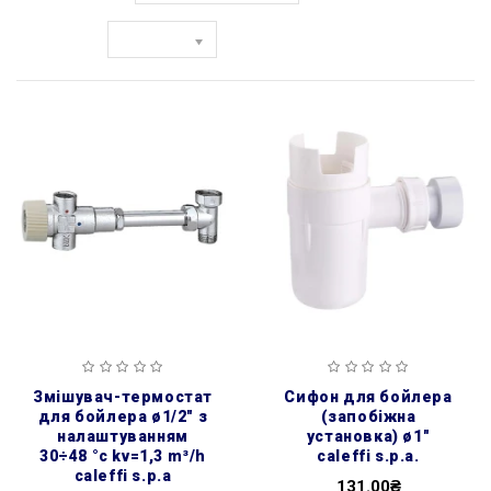
Показати:
змішувач-термостат
сифон для бойлера
для бойлера ø1/2″ з
(запобіжна
налаштуванням
установка) ø1″
30÷48 °c kv=1,3 m³/h
caleffi s.p.a.
caleffi s.p.a
131.00₴