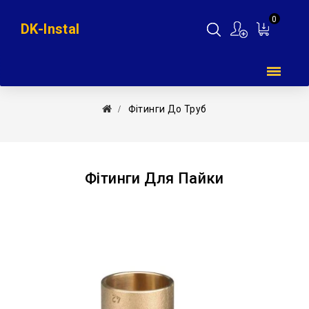
0
DK-Instal
Мій
кошик
Фітинги До Труб
Фітинги Для Пайки