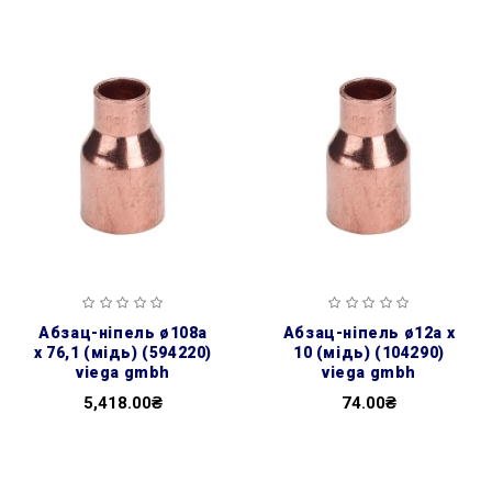
абзац-ніпель ø108а
абзац-ніпель ø12а х
х 76,1 (мідь) (594220)
10 (мідь) (104290)
viega gmbh
viega gmbh
5,418.00₴
74.00₴