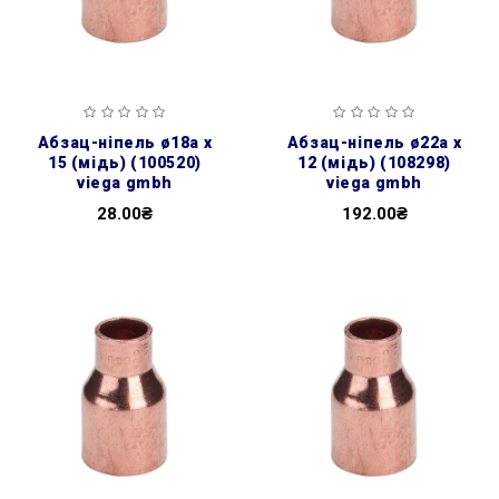
абзац-ніпель ø18а х
абзац-ніпель ø22а х
15 (мідь) (100520)
12 (мідь) (108298)
viega gmbh
viega gmbh
28.00₴
192.00₴