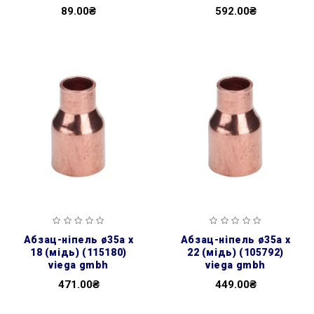
89.00₴
592.00₴
абзац-ніпель ø35а х
абзац-ніпель ø35а х
18 (мідь) (115180)
22 (мідь) (105792)
viega gmbh
viega gmbh
471.00₴
449.00₴