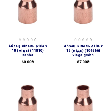
абзац-ніпель ø18а х
абзац-ніпель ø18а х
10 (мідь) (11810)
12 (мідь) (104566)
sanha
viega gmbh
60.00₴
87.00₴