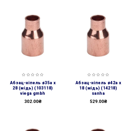
абзац-ніпель ø35а х
абзац-ніпель ø42а х
28 (мідь) (103118)
18 (мідь) (14218)
viega gmbh
sanha
302.00₴
529.00₴