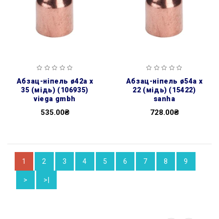
абзац-ніпель ø42а х
абзац-ніпель ø54а х
35 (мідь) (106935)
22 (мідь) (15422)
viega gmbh
sanha
535.00₴
728.00₴
1
2
3
4
5
6
7
8
9
>
>|