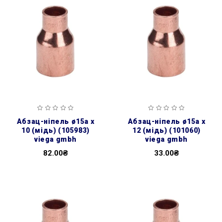
абзац-ніпель ø15а х
абзац-ніпель ø15а х
10 (мідь) (105983)
12 (мідь) (101060)
viega gmbh
viega gmbh
82.00₴
33.00₴