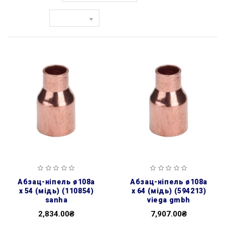
Показати:
абзац-ніпель ø108а
абзац-ніпель ø108а
х 54 (мідь) (110854)
х 64 (мідь) (594213)
sanha
viega gmbh
2,834.00₴
7,907.00₴