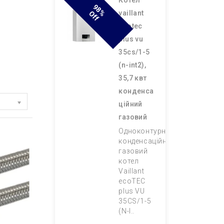
котел
9
8
F
vaillant
% O
F
ecotec
plus vu
35cs/1-5
(n-int2),
35,7 квт
конденса
ційний
газовий
Одноконтурний
конденсаційний
газовий
котел
Vaillant
ecoTEC
plus VU
35CS/1-5
(N-I..