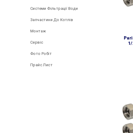
Системи Фільтрації Води
Запчастини До Котлів
Монтаж
parinox® epdm dn13 шланг
Сервіс
1/
Фото Робіт
Прайс Лист