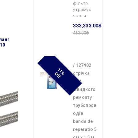
фільтр
утримує
части..
333,333.00₴
463.00₴
Додати В
n10
Кошик
/ 127402
1
1
F
cтрічка
% O
F
для
швидкого
ремонту
трубопров
одів
bande de
reparatio 5
см х 1,5 м