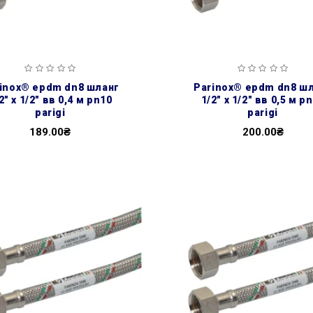
parinox® epdm dn8 шланг
2″ х 1/2″ вв 0,4 м pn10
1/2″ х 1/2″ вв 0,5 м p
parigi
parigi
189.00₴
200.00₴