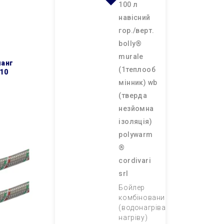
100 л
навісний
гор./верт.
bolly®
murale
(1теплооб
n10
мінник) wb
(тверда
незйомна
ізоляція)
polywarm
®
cordivari
srl
Бойлер
комбінований
(водонагрівач непрямого
нагріву)