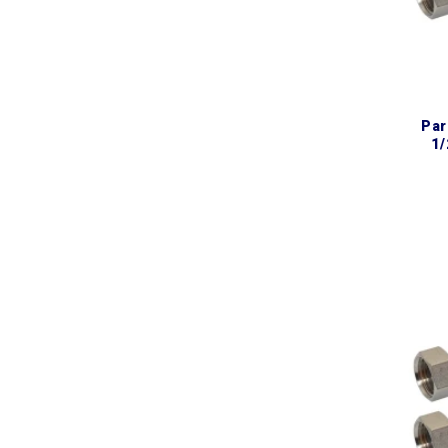
parinox® epdm dn8 шланг
1/