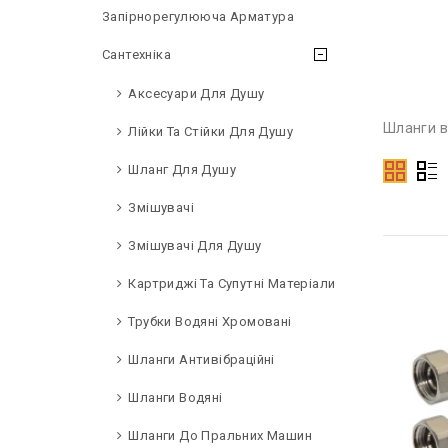
Запірнорегулююча Арматура
Сантехніка
Аксесуари Для Душу
Шланги в
Лійки Та Стійки Для Душу
Шланг Для Душу
Змішувачі
Змішувачі Для Душу
Картриджі Та Супутні Матеріали
Трубки Водяні Хромовані
Шланги Антивібраційні
Шланги Водяні
Шланги До Пральних Машин