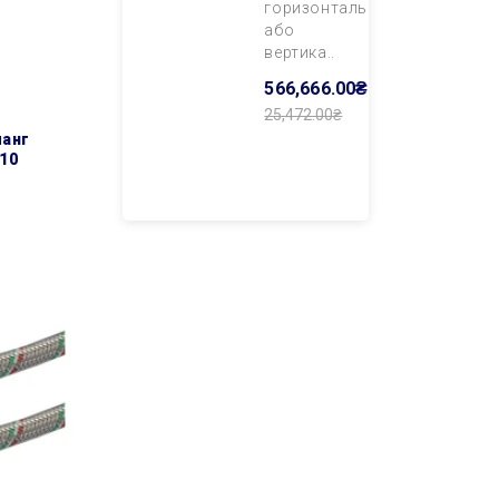
горизонтального
або
вертика..
566,666.00₴
25,472.00₴
Додати В
Кошик
n10