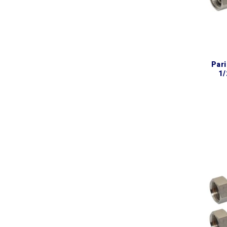
parinox® epdm dn13 шланг
1/