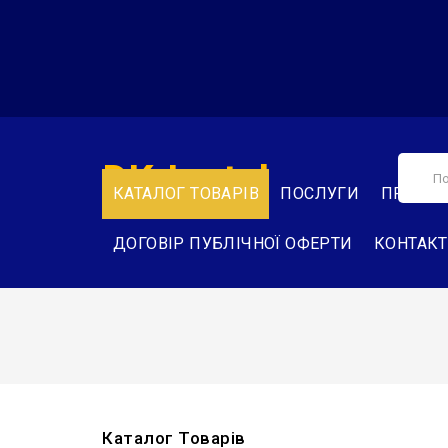
DK-Instal
КАТАЛОГ ТОВАРІВ
ПОСЛУГИ
ПРО НА
ДОГОВІР ПУБЛІЧНОЇ ОФЕРТИ
КОНТАК
Каталог Товарів