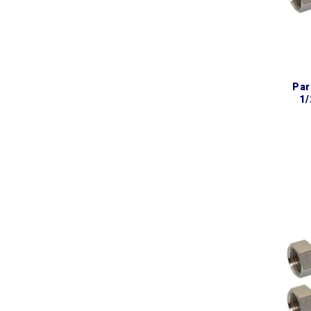
parinox® epdm dn8 шланг
1/