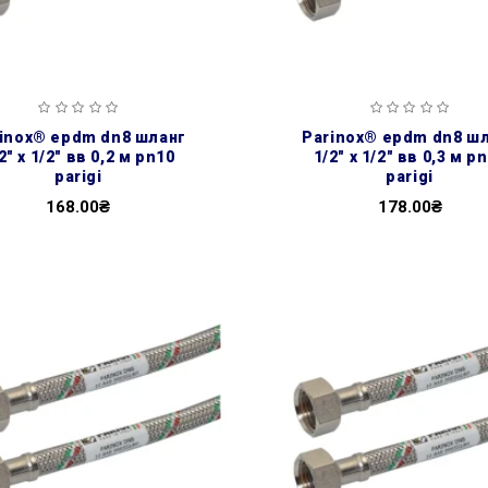
parinox® epdm dn8 шланг
2″ х 1/2″ вв 0,2 м pn10
1/2″ х 1/2″ вв 0,3 м p
parigi
parigi
168.00₴
178.00₴