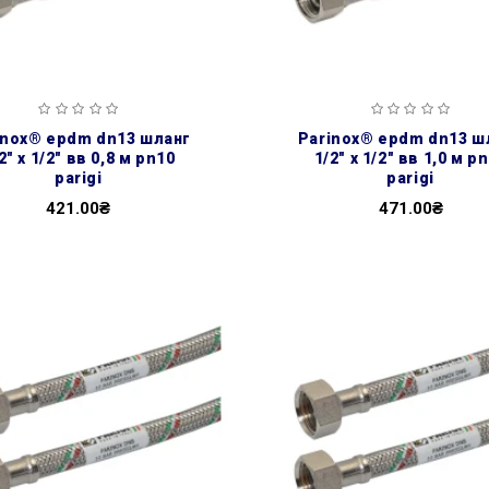
parinox® epdm dn13 шланг
2″ х 1/2″ вв 0,8 м pn10
1/2″ х 1/2″ вв 1,0 м p
parigi
parigi
421.00₴
471.00₴