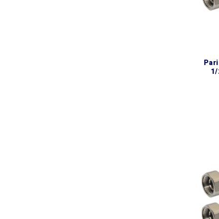
parinox® epdm dn13 шланг
1/