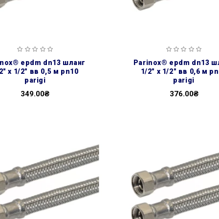
parinox® epdm dn13 шланг
2″ х 1/2″ вв 0,5 м pn10
1/2″ х 1/2″ вв 0,6 м p
parigi
parigi
349.00₴
376.00₴