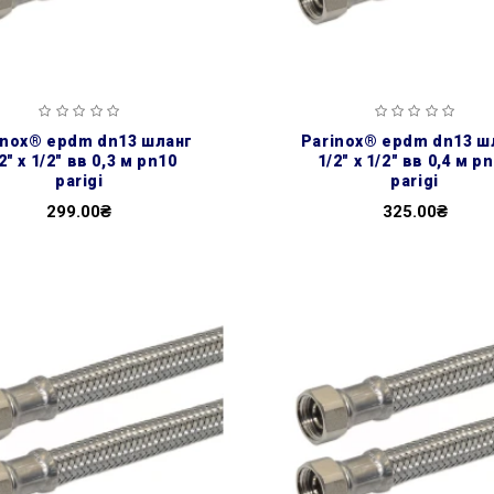
parinox® epdm dn13 шланг
2″ х 1/2″ вв 0,3 м pn10
1/2″ х 1/2″ вв 0,4 м p
parigi
parigi
299.00₴
325.00₴