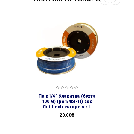
пе ø1/4″ блакитна (бухта
100 м) (pe1/4bl-ff) cdc
fluidtech europe s.r.l.
28.00₴