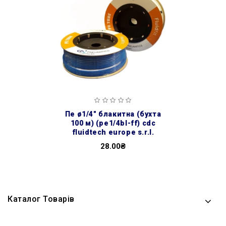
пе ø1/4″ блакитна (бухта
100 м) (pe1/4bl-ff) cdc
fluidtech europe s.r.l.
28.00₴
Каталог Товарів