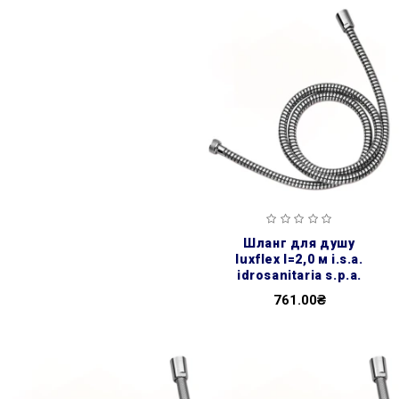
шланг для душу
luxflex l=2,0 м i.s.a.
idrosanitaria s.p.a.
761.00₴