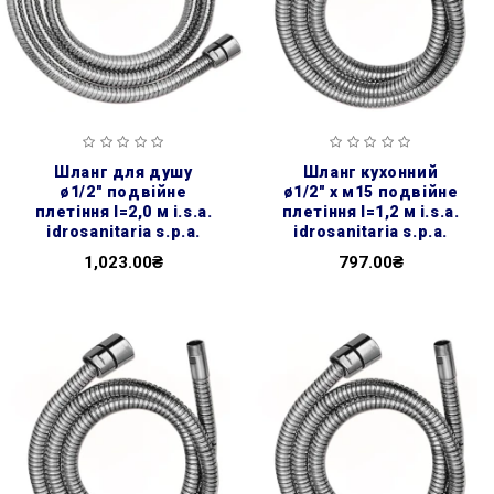
шланг для душу
шланг кухонний
ø1/2″ подвійне
ø1/2″ х м15 подвійне
плетіння l=2,0 м i.s.a.
плетіння l=1,2 м i.s.a.
idrosanitaria s.p.a.
idrosanitaria s.p.a.
1,023.00₴
797.00₴