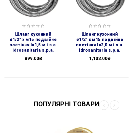
шланг кухонний
шланг кухонний
ø1/2″ х м15 подвійне
ø1/2″ х м15 подвійне
плетіння l=1,5 м i.s.a.
плетіння l=2,0 м i.s.a.
idrosanitaria s.p.a.
idrosanitaria s.p.a.
899.00₴
1,103.00₴
ПОПУЛЯРНІ ТОВАРИ