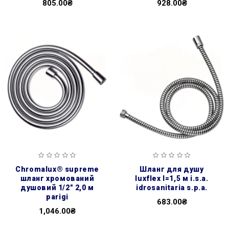
805.00₴
928.00₴
chromalux® supreme
шланг для душу
шланг хромований
luxflex l=1,5 м i.s.a.
душовий 1/2″ 2,0 м
idrosanitaria s.p.a.
parigi
683.00₴
1,046.00₴