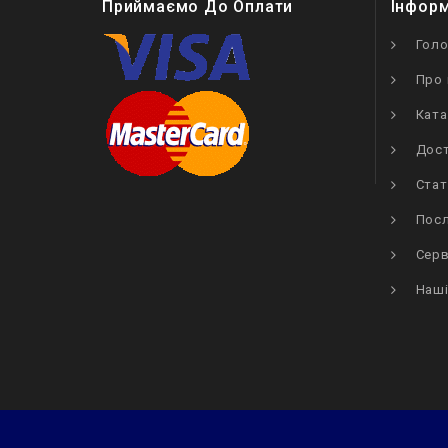
Приймаємо До Оплати
Інфор
Гол
Про 
Ката
Дост
Стат
Посл
Серв
Наші