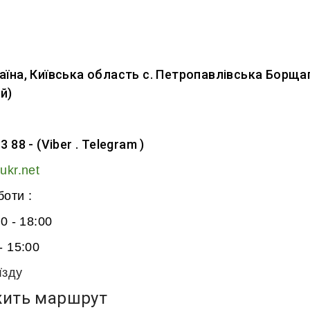
аїна, Київська область с. Петропавлівська Борщаг
й)
3 88 - (Viber . Telegram )
ukr.net
боти :
00 - 18:00
- 15:00
їзду
ить маршрут