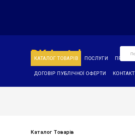
DK-Instal
КАТАЛОГ ТОВАРІВ
ПОСЛУГИ
ПРО НА
ДОГОВІР ПУБЛІЧНОЇ ОФЕРТИ
КОНТАК
Каталог Товарів