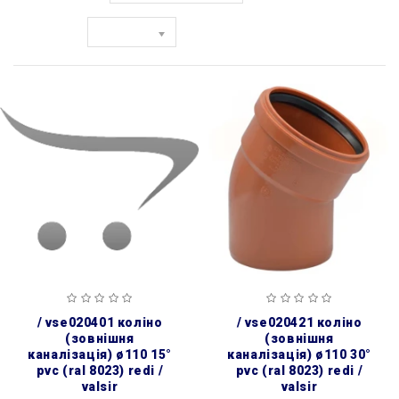
Показати:
/ vse020401 коліно
/ vse020421 коліно
(зовнішня
(зовнішня
каналізація) ø110 15°
каналізація) ø110 30°
pvc (ral 8023) redi /
pvc (ral 8023) redi /
valsir
valsir