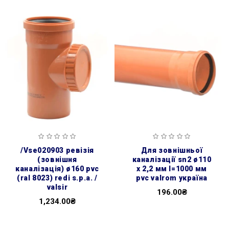
/vse020903 ревізія
для зовнішньої
(зовнішня
каналізації sn2 ø110
каналізація) ø160 pvc
x 2,2 мм l=1000 мм
(ral 8023) redi s.p.a. /
pvc valrom україна
valsir
196.00₴
1,234.00₴