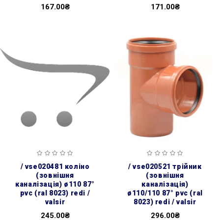
167.00₴
171.00₴
/ vse020481 коліно
/ vse020521 трійник
(зовнішня
(зовнішня
каналізація) ø110 87°
каналізація)
pvc (ral 8023) redi /
ø110/110 87° pvc (ral
valsir
8023) redi / valsir
245.00₴
296.00₴