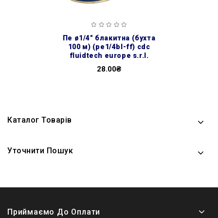
пе ø1/4″ блакитна (бухта
100 м) (pe1/4bl-ff) cdc
fluidtech europe s.r.l.
28.00₴
Каталог Товарів
Уточнити Пошук
Приймаємо До Оплати