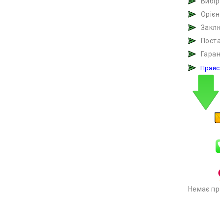
Вибір
Орієн
Закл
Пост
Гаран
Прайс
Немає про