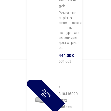
geb
Ремонтна
стрічка з
скловолокна
і шаром
поліуретанової
смоли для
довготривалого
р..
444.00₴
501.00₴
Додати В
Кошик
/
-
2
1
2
%
F
310416090
5
O
F
0032
бойлер