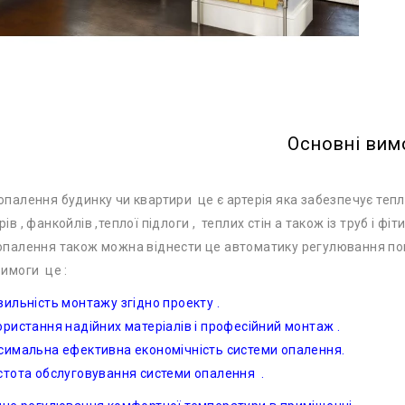
Основні вимо
опалення будинку чи квартири це є артерія яка забезпечує тепл
ів , фанкойлів ,теплої підлоги , теплих стін а також із труб і 
опалення також можна віднести це автоматику регулювання пові
вимоги це :
льність монтажу згідно проекту .
истання надійних матеріалів і професійний монтаж .
имальна ефективна економічність системи опалення.
тота обслуговування системи опалення .