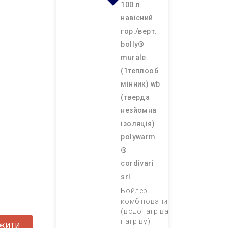
100 л
навісний
гор./верт.
bolly®
murale
(1теплооб
мінник) wb
(тверда
незйомна
ізоляція)
polywarm
®
cordivari
srl
Бойлер
комбінований
(водонагрівач непрямого
нагріву)
ЖИТИ