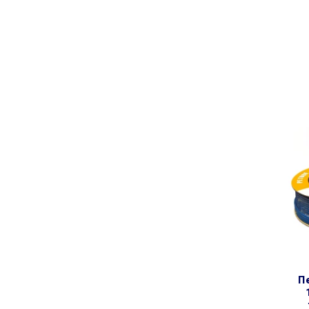
пе ø1/4″ блакитна (бухта