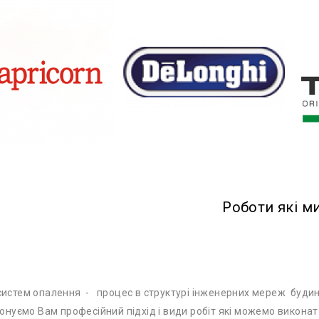
Роботи які м
истем опалення - процес в структурі інженерних мереж будинків
понуємо Вам професійний підхід і види робіт які можемо виконат