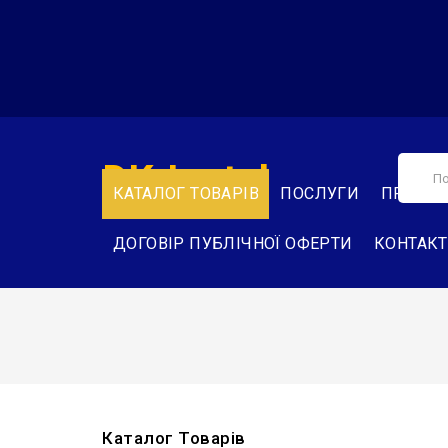
DK-Instal
КАТАЛОГ ТОВАРІВ
ПОСЛУГИ
ПРО НА
ДОГОВІР ПУБЛІЧНОЇ ОФЕРТИ
КОНТАК
Каталог Товарів