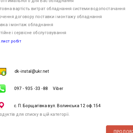
 оптимального для Вас обладнання
товна вартість витрат обладнання системи водопостачання
ючення договору поставки і монтажу обладнання
авка і монтаж обладнання
тійне і сервісне обслуговування
 лист робіт
dk-instal@ukr.net
097 - 935 -33 -88 Viber
с. П. Борщагівка вул. Волинська 12 оф.154
дуктів для списку в цій категорії.
ПРОДОВ