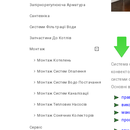
Запірнорегулююча Арматура
Сантехніка
Системи Фільтрації Води
Запчастини До Котлів
Монтаж
Монтаж Котелень
Система 
Монтаж Систем Опалення
конвектор
системи 
Монтаж Систем Водо Постачання
Основні 
Монтаж Систем Каналізації
прави
Монтаж Теплових Насосів
викор
макс
Монтаж Сонячних Колекторів
прос
Сервіс