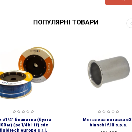
ПОПУЛЯРНІ ТОВАРИ
металева вставка ø32
100 м) (pe1/4bl-ff) cdc
bianchi f.lli s.p.a.
fluidtech europe s.r.l.