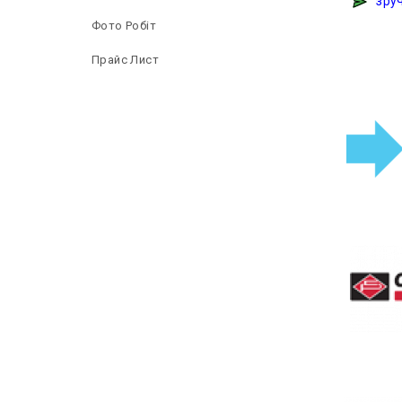
зруч
Фото Робіт
Прайс Лист
Б