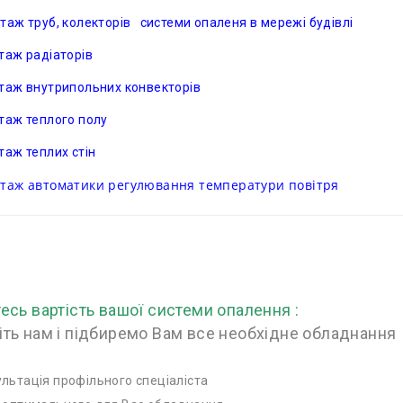
таж труб, колекторів системи опаленя в мережі будівлі
таж радіаторів
таж внутрипольних конвекторів
таж теплого полу
таж теплих стін
таж автоматики регулювання температури повітря
есь вартість вашої системи опалення :
іть нам і підбиремо Вам все необхідне обладнання
льтація профільного спеціаліста