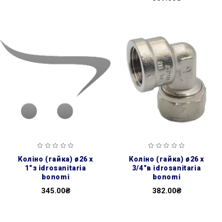
коліно (гайка) ø26 х
коліно (гайка) ø26 х
1″з idrosanitaria
3/4″в idrosanitaria
bonomi
bonomi
345.00₴
382.00₴