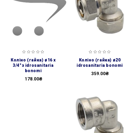
коліно (гайка) ø16 х
коліно (гайка) ø20
3/4″з idrosanitaria
idrosanitaria bonomi
bonomi
359.00₴
178.00₴