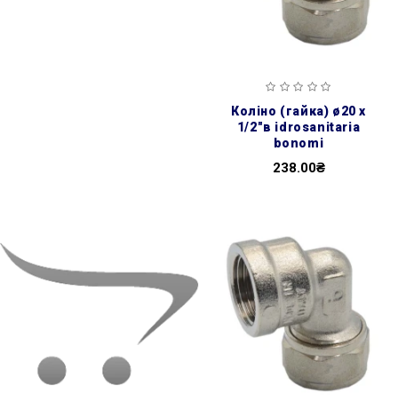
коліно (гайка) ø20 х
1/2″в idrosanitaria
bonomi
238.00₴