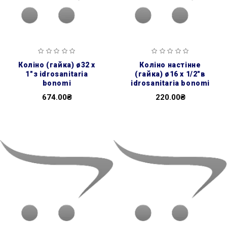
коліно (гайка) ø32 х
коліно настінне
1″з idrosanitaria
(гайка) ø16 х 1/2″в
bonomi
idrosanitaria bonomi
674.00₴
220.00₴