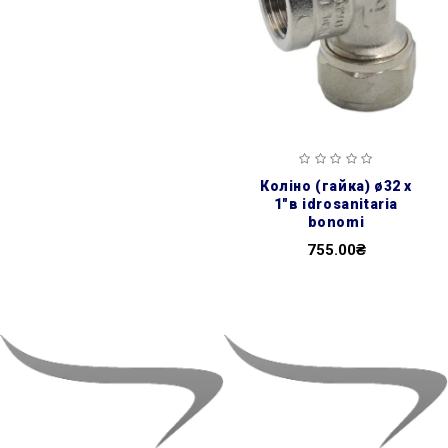
коліно (гайка) ø32 х
1″в idrosanitaria
bonomi
755.00₴