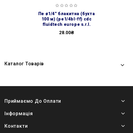
пе ø1/4″ блакитна (бухта
100 м) (pe1/4bl-ff) cdc
fluidtech europe s.r.l.
28.00₴
Каталог Товарів
Приймаємо До Оплати
Інформація
Контакти