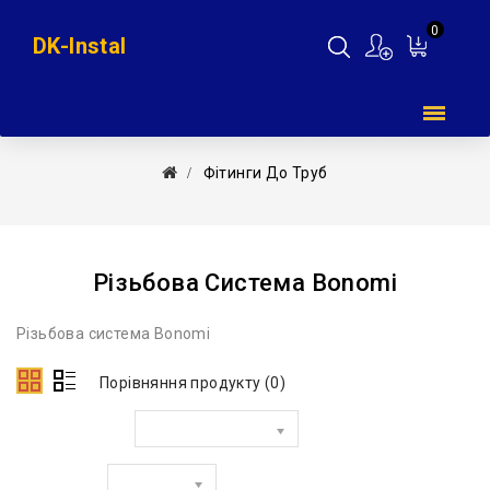
0
DK-Instal
Мій
кошик
Фітинги До Труб
Різьбова Система Bonomi
Різьбова система Bonomi
Порівняння продукту (0)
Сортувати за:
Показати: