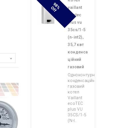
котел
9
8
F
vaillant
% O
F
ecotec
plus vu
35cs/1-5
(n-int2),
35,7 квт
конденса
ційний
газовий
Одноконтурний
конденсаційний
газовий
котел
Vaillant
ecoTEC
plus VU
35CS/1-5
(N-I..