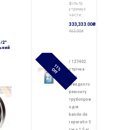
фільтр
утримує
части..
333,333.00₴
463.00₴
Додати В
Кошик
льний
/ 127402
1
1
F
cтрічка
% O
F
для
швидкого
ремонту
трубопров
одів
bande de
reparatio 5
см х 1,5 м