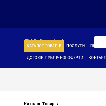
DK-Instal
КАТАЛОГ ТОВАРІВ
ПОСЛУГИ
ПРО НА
ДОГОВІР ПУБЛІЧНОЇ ОФЕРТИ
КОНТАК
Каталог Товарів