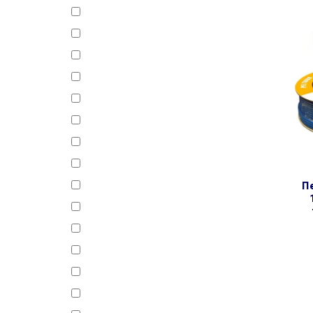
501204
501205
501206
501207
501208
501209
501210
501211
пе ø1/4″ блакитна (бухта
501212
503202
503203
503204
503205
503206