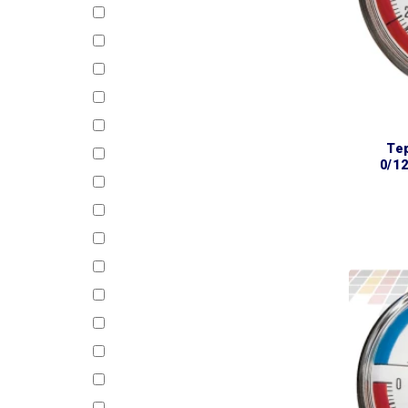
1338242
1338442
1338542
1338642
1338742
термоманометр ø80 1/2″
1534310
0/1
1534510
1544310
332112
333212
334212
341022
351022
352032