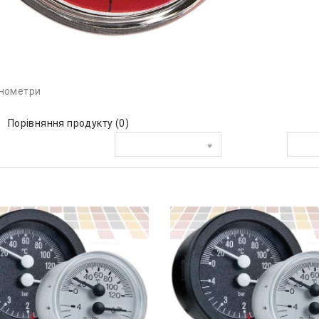
нометри
Порівняння продукту (0)
Сортувати за:
Показати: