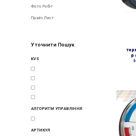
Фото Робіт
Прайс Лист
Уточнити Пошук
тер
p 
KVS
l
2,5
2,5 м³/год
3,82 м³/год
40
АЛГОРИТМ УПРАВЛІННЯ
PID
АРТИКУЛ