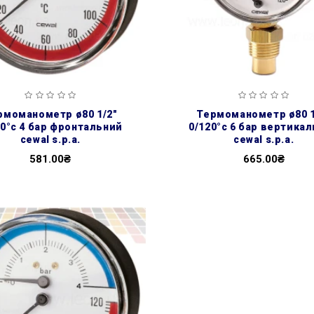
термоманометр ø80 1/2″
20°с 4 бар фронтальний
0/120°с 6 бар вертика
cewal s.p.a.
cewal s.p.a.
581.00₴
665.00₴