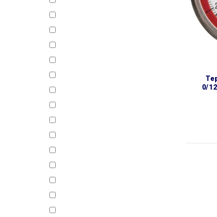
353032
354032
361122
362122
501002
501003
термоманометр ø80 1/2″
0/1
501005
501006
501007
501009
501102
501105
501106
501202
501203