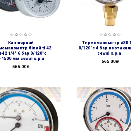
капілярний
термоманометр ø80 1/2″
моманометр білий ti 42
0/120°с 4 бар вертика
ø42 1/4″ 6 бар 0/120°с
cewal s.p.a.
=1500 мм cewal s.p.a
665.00₴
555.00₴