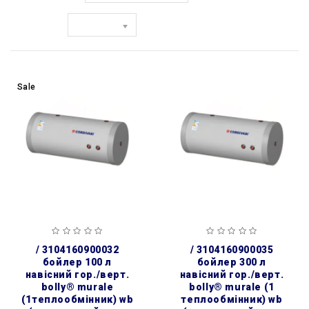
Показати:
Sale
/ 3104160900032
/ 3104160900035
бойлер 100 л
бойлер 300 л
навісний гор./верт.
навісний гор./верт.
bolly® murale
bolly® murale (1
(1теплообмінник) wb
теплообмінник) wb