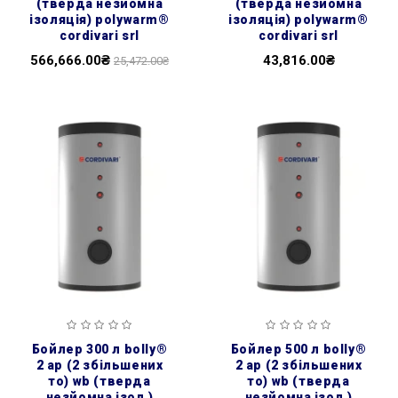
(тверда незйомна
(тверда незйомна
ізоляція) polywarm®
ізоляція) polywarm®
cordivari srl
cordivari srl
566,666.00₴
43,816.00₴
25,472.00₴
бойлер 300 л bolly®
бойлер 500 л bolly®
2 ap (2 збільшених
2 ap (2 збільшених
то) wb (тверда
то) wb (тверда
незйомна ізол.)
незйомна ізол.)