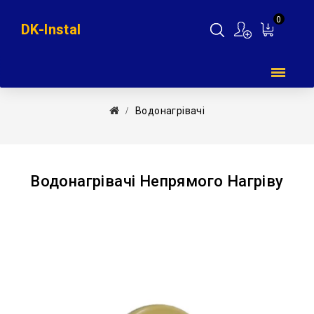
0
DK-Instal
Мій
кошик
Водонагрівачі
Водонагрівачі Непрямого Нагріву