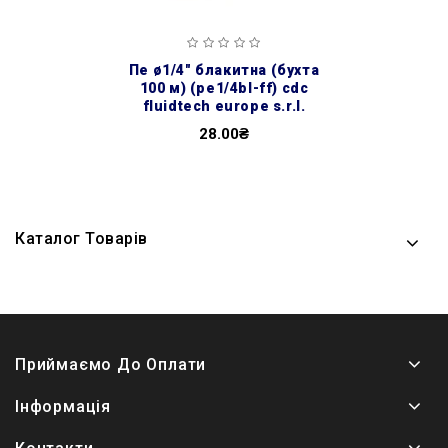
пе ø1/4″ блакитна (бухта
100 м) (pe1/4bl-ff) cdc
fluidtech europe s.r.l.
28.00₴
Каталог Товарів
Приймаємо До Оплати
Інформація