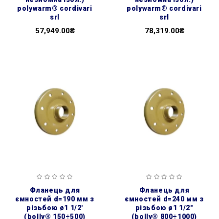
polywarm® cordivari
polywarm® cordivari
srl
srl
57,949.00₴
78,319.00₴
фланець для
фланець для
ємностей d=190 мм з
ємностей d=240 мм з
різьбою ø1 1/2'
різьбою ø1 1/2″
(bolly® 150÷500)
(bolly® 800÷1000)