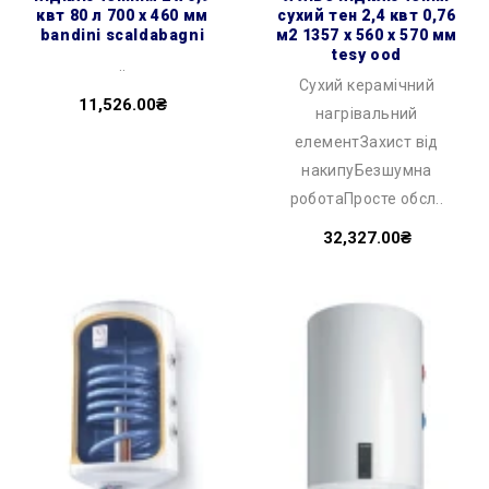
квт 80 л 700 x 460 мм
сухий тен 2,4 квт 0,76
bandini scaldabagni
м2 1357 x 560 x 570 мм
tesy ood
..
Сухий керамічний
11,526.00₴
нагрівальний
елементЗахист від
накипуБезшумна
роботаПросте обсл..
32,327.00₴