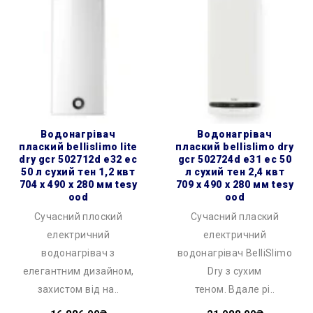
водонагрівач
водонагрівач
плаский bellislimo lite
плаский bellislimo dry
dry gcr 502712d e32 ec
gcr 502724d e31 ec 50
50 л сухий тен 1,2 квт
л сухий тен 2,4 квт
704 x 490 x 280 мм tesy
709 x 490 x 280 мм tesy
ood
ood
Сучасний плоский
Сучасний плаский
електричний
електричний
водонагрівач з
водонагрівач BelliSlimo
елегантним дизайном,
Dry з сухим
захистом від на..
теном. Вдале рі..