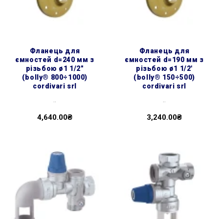
фланець для
фланець для
ємностей d=240 мм з
ємностей d=190 мм з
різьбою ø1 1/2″
різьбою ø1 1/2'
(bolly® 800÷1000)
(bolly® 150÷500)
cordivari srl
cordivari srl
..
..
4,640.00₴
3,240.00₴