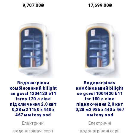
9,707.00₴
17,699.00₴
водонагрівач
водонагрівач
комбінований bilight
комбінований bilight
se gcvsl 1204420 b11
se gcvsl 1004420 b11
tsrcp 120 л ліве
tsr 100 л ліве
підключення 2,0 квт
підключення 2,0 квт
0,28 м2 1150 x 440 x
0,28 м2 985 x 440 x 467
467 мм tesy ood
мм tesy ood
Електричні
Електричні
водонагрівачі серії
водонагрівачі серії