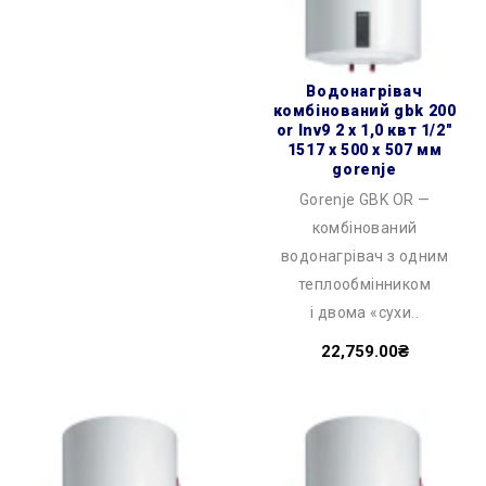
водонагрівач
комбінований gbk 200
or lnv9 2 х 1,0 квт 1/2″
1517 x 500 x 507 мм
gorenje
Gorenje GBK OR —
комбінований
водонагрівач з одним
теплообмінником
і двома «сухи..
22,759.00₴