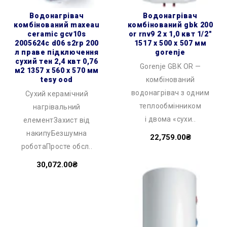
водонагрівач
водонагрівач
комбінований maxeau
комбінований gbk 200
ceramic gcv10s
or rnv9 2 х 1,0 квт 1/2″
2005624c d06 s2rp 200
1517 x 500 x 507 мм
л праве підключення
gorenje
сухий тен 2,4 квт 0,76
Gorenje GBK OR —
м2 1357 x 560 x 570 мм
tesy ood
комбінований
водонагрівач з одним
Сухий керамічний
теплообмінником
нагрівальний
і двома «сухи..
елементЗахист від
накипуБезшумна
22,759.00₴
роботаПросте обсл..
30,072.00₴