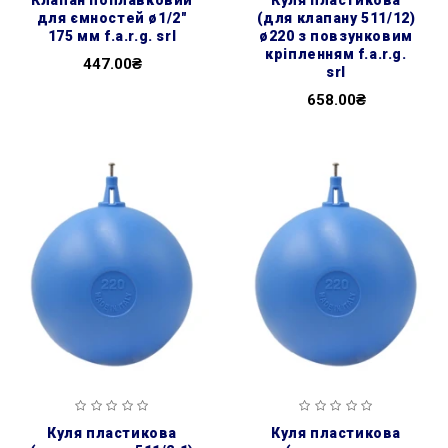
для ємностей ø1/2″
(для клапану 511/12)
175 мм f.a.r.g. srl
ø220 з повзунковим
кріпленням f.a.r.g.
447.00₴
srl
658.00₴
куля пластикова
куля пластикова