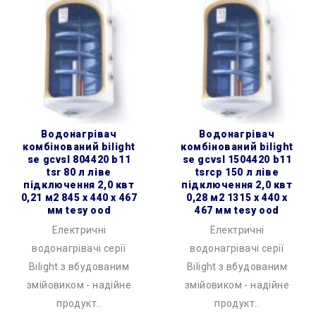
водонагрівач
водонагрівач
комбінований bilight
комбінований bilight
se gcvsl 804420 b11
se gcvsl 1504420 b11
tsr 80 л ліве
tsrcp 150 л ліве
підключення 2,0 квт
підключення 2,0 квт
0,21 м2 845 x 440 x 467
0,28 м2 1315 x 440 x
мм tesy ood
467 мм tesy ood
Електричні
Електричні
водонагрівачі серії
водонагрівачі серії
Bilight з вбудованим
Bilight з вбудованим
змійовиком - надійне
змійовиком - надійне
продукт..
продукт..