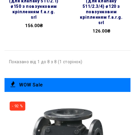
(для клапану 511/2.1)
(для клапану
ø150 з повзунковим
511/2.3/4) ø120 з
кріпленням f.a.r.g.
повзунковим
srl
кріпленням f.a.r.g.
srl
156.00₴
126.00₴
Показано від 1 до 8 з 8 (1 сторінок)
WOW Sale
- 92 %