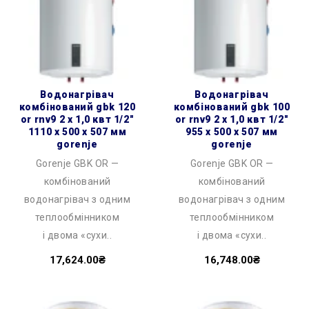
водонагрівач
водонагрівач
комбінований gbk 120
комбінований gbk 100
or rnv9 2 х 1,0 квт 1/2″
or rnv9 2 х 1,0 квт 1/2″
1110 x 500 x 507 мм
955 x 500 x 507 мм
gorenje
gorenje
Gorenje GBK OR —
Gorenje GBK OR —
комбінований
комбінований
водонагрівач з одним
водонагрівач з одним
теплообмінником
теплообмінником
і двома «сухи..
і двома «сухи..
17,624.00₴
16,748.00₴