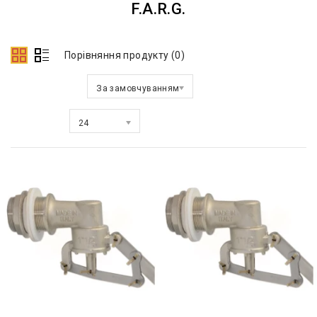
F.A.R.G.
Порівняння продукту (0)
Сортувати за:
За замовчуванням
Показати:
24