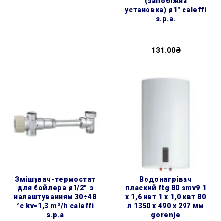
(запобіжна
установка) ø1″ caleffi
s.p.a.
..
131.00₴
змішувач-термостат
водонагрівач
для бойлера ø1/2″ з
плаский ftg 80 smv9 1
налаштуванням 30÷48
х 1,6 квт 1 х 1,0 квт 80
°c kv=1,3 m³/h caleffi
л 1350 x 490 x 297 мм
s.p.a
gorenje