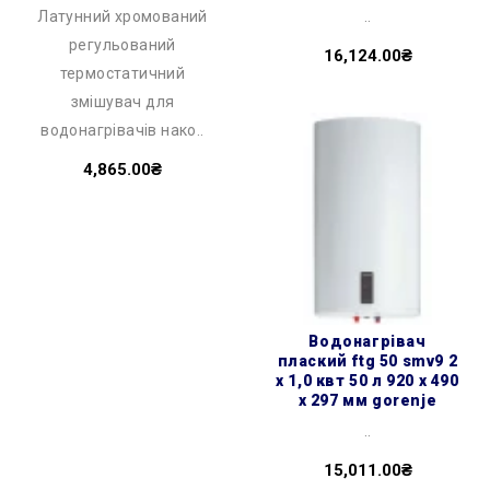
Латунний хромований
..
регульований
16,124.00₴
термостатичний
змішувач для
водонагрівачів нако..
4,865.00₴
водонагрівач
плаский ftg 50 smv9 2
х 1,0 квт 50 л 920 x 490
x 297 мм gorenje
..
15,011.00₴