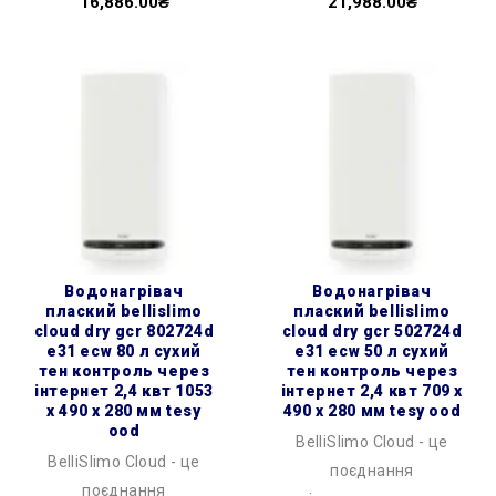
16,886.00₴
21,988.00₴
водонагрівач
водонагрівач
плаский bellislimo
плаский bellislimo
cloud dry gcr 802724d
cloud dry gcr 502724d
e31 ecw 80 л сухий
e31 ecw 50 л сухий
тен контроль через
тен контроль через
інтернет 2,4 квт 1053
інтернет 2,4 квт 709 x
x 490 x 280 мм tesy
490 x 280 мм tesy ood
ood
BelliSlimo Cloud - це
BelliSlimo Cloud - це
поєднання
поєднання