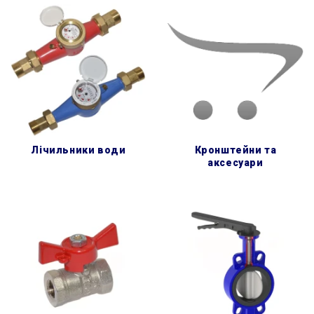
лічильники води
кронштейни та
аксесуари