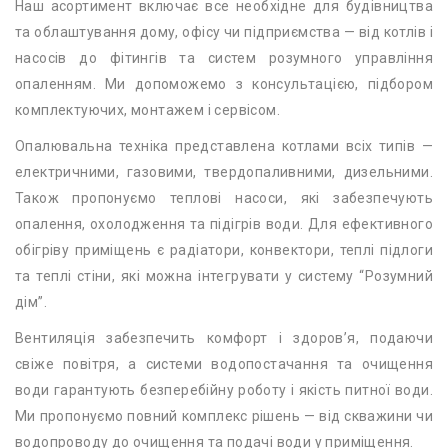
Наш асортимент включає все необхідне для будівництва
та облаштування дому, офісу чи підприємства — від котлів і
насосів до фітингів та систем розумного управління
опаленням. Ми допоможемо з консультацією, підбором
комплектуючих, монтажем і сервісом.
Опалювальна техніка представлена котлами всіх типів —
електричними, газовими, твердопаливними, дизельними.
Також пропонуємо теплові насоси, які забезпечують
опалення, охолодження та підігрів води. Для ефективного
обігріву приміщень є радіатори, конвектори, теплі підлоги
та теплі стіни, які можна інтегрувати у систему “Розумний
дім”.
Вентиляція забезпечить комфорт і здоров’я, подаючи
свіже повітря, а системи водопостачання та очищення
води гарантують безперебійну роботу і якість питної води.
Ми пропонуємо повний комплекс рішень — від скважини чи
водопроводу до очищення та подачі води у приміщення.