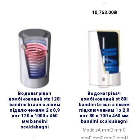
..
10,763.00₴
водонагрівач
водонагрівач
комбінований stx 120l
комбінований st 80l
bandini braun з лівим
bandini braun з лівим
підключенням 2 х 0,9
підключенням 1 х 2,0
квт 120 л 1000 x 460
квт 80 л 700 x 460 мм
мм bandini
bandini scaldabagni
scaldabagni
ModelsA mmB mmC
..
mmE mmF mmG mmH