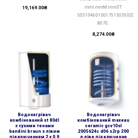
mmI mmM mmST
19,169.00₴
50510460100175130350201
8070..
8,274.00₴
водонагрівач
водонагрівач
комбінований st 80dl
комбінований maxeau
з сухими тенами
ceramic gcv10sl
bandini braun з лівим
2005624c d06 s2rp 200
підключенням 2 х 0,9
л ліве підключення