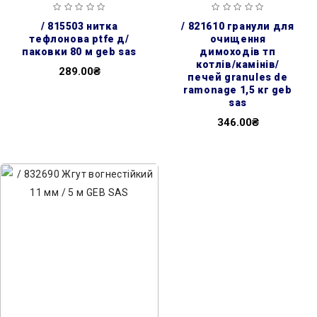
/ 815503 нитка
/ 821610 гранули для
тефлонова ptfe д/
очищення
паковки 80 м geb sas
димоходів тп
котлів/камінів/
289.00₴
печей granules de
ramonage 1,5 кг geb
sas
346.00₴