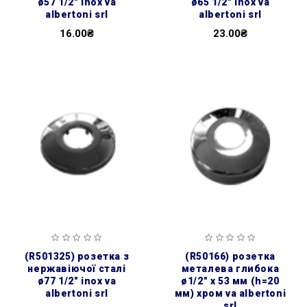
ø57 1/2″ inox va
ø65 1/2″ inox va
albertoni srl
albertoni srl
16.00₴
23.00₴
(r501325) розетка з
(r50166) розетка
нержавіючої сталі
металева глибока
ø77 1/2″ inox va
ø1/2″ х 53 мм (h=20
albertoni srl
мм) хром va albertoni
srl