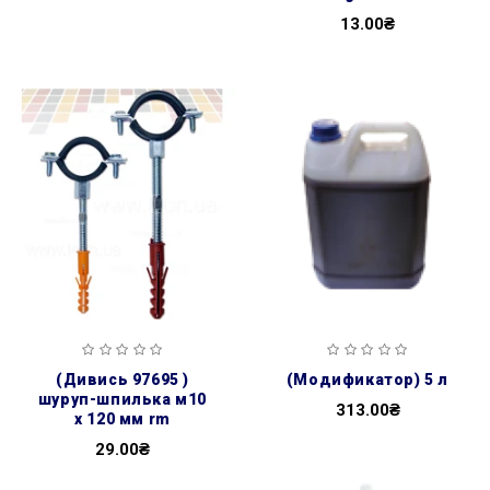
13.00₴
(дивись 97695 )
(модификатор) 5 л
шуруп-шпилька м10
313.00₴
х 120 мм rm
29.00₴