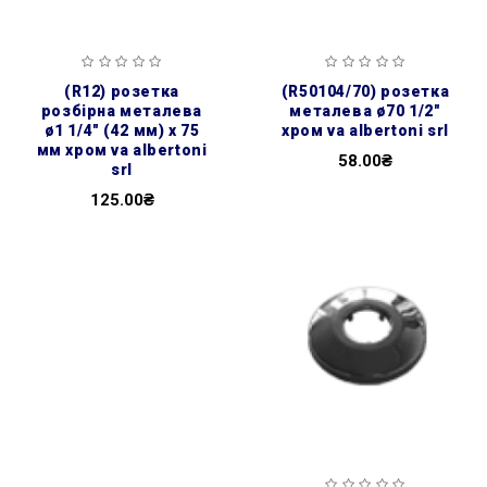
(r12) розетка
(r50104/70) розетка
розбірна металева
металева ø70 1/2″
ø1 1/4″ (42 мм) х 75
хром va albertoni srl
мм хром va albertoni
58.00₴
srl
125.00₴