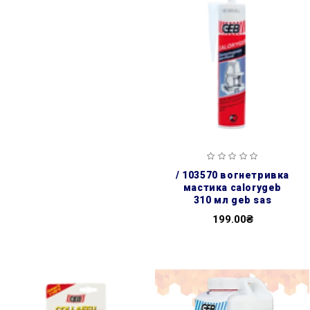
/ 103570 вогнетривка
мастика calorygeb
310 мл geb sas
199.00₴