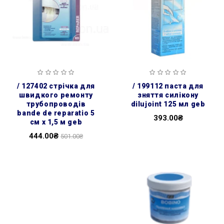
/ 127402 cтрічка для
/ 199112 паста для
швидкого ремонту
зняття силікону
трубопроводів
dilujoint 125 мл geb
bande de reparatio 5
393.00₴
см х 1,5 м geb
444.00₴
501.00₴