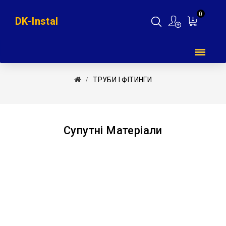
0
DK-Instal
Мій
кошик
ТРУБИ І ФІТИНГИ
Супутні Матеріали