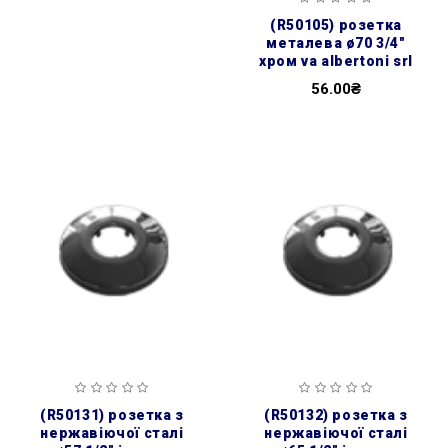
(r50105) розетка
металева ø70 3/4″
хром va albertoni srl
56.00₴
(r50131) розетка з
(r50132) розетка з
нержавіючої сталі
нержавіючої сталі