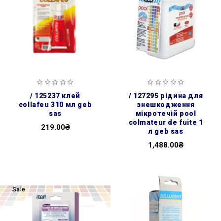
/ 125237 клей
/ 127295 рідина для
collafeu 310 мл geb
знешкодження
sas
мікротечій pool
colmateur de fuite 1
219.00₴
л geb sas
1,488.00₴
Sale