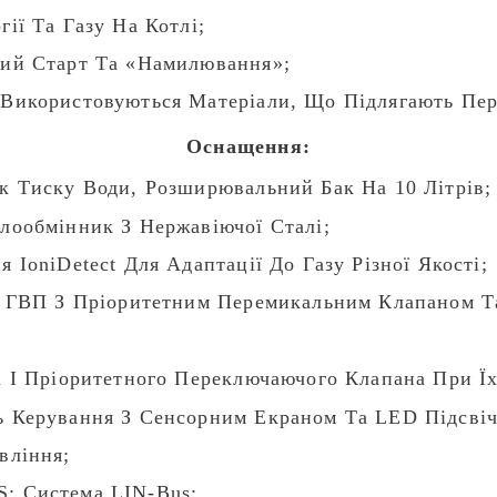
ії Та Газу На Котлі;
ий Старт Та «намилювання»;
Використовуються Матеріали, Що Підлягають Пер
Оснащення:
к Тиску Води, Розширювальний Бак На 10 Літрів;
лообмінник З Нержавіючої Сталі;
IoniDetect Для Адаптації До Газу Різної Якості;
я ГВП З Пріоритетним Перемикальним Клапаном Т
 І Пріоритетного Переключаючого Клапана При Їх
 Керування З Сенсорним Екраном Та LED Підсві
вління;
; Система LIN-Bus;