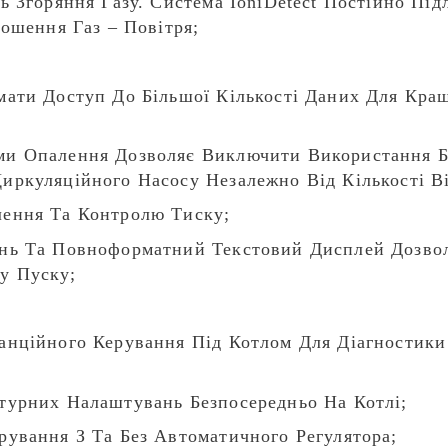
ь Згоряння Газу. Система IoniDetect Постійно Пі
ношення Газ – Повітря;
мати Доступ До Більшої Кількості Даних Для Кра
и Опалення Дозволяє Виключити Використання Ба
ркуляційного Насосу Незалежно Від Кількості Ві
ення Та Контролю Тиску;
нь Та Повноформатний Текстовий Дисплей Дозво
у Пуску;
анційного Керування Під Котлом Для Діагностики
турних Налаштувань Безпосередньо На Котлі;
ування З Та Без Автоматичного Регулятора;