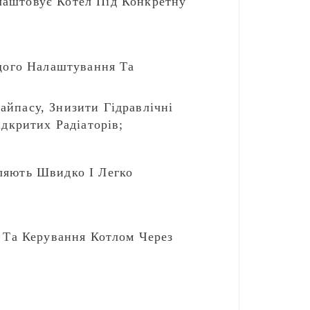
длаштовує Котел Під Конкретну
щого Налаштування Та
йпасу, Знизити Гідравлічні
дкритих Радіаторів;
ляють Швидко І Легко
 Та Керування Котлом Через