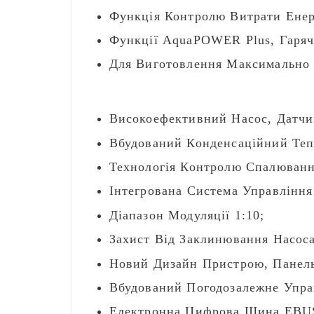
Функція Контролю Витрати Енерг
Функції AquaPOWER Plus, Гаряч
Для Виготовлення Максимально 
Високоефективний Насос, Датчи
Вбудований Конденсаційний Теп
Технологія Контролю Спалювання 
Інтегрована Система Управлінн
Діапазон Модуляції 1:10;
Захист Від Заклинювання Насоса
Новий Дизайн Пристрою, Панель
Вбудований Погодозалежне Упра
Електронна Цифрова Шина EBUS