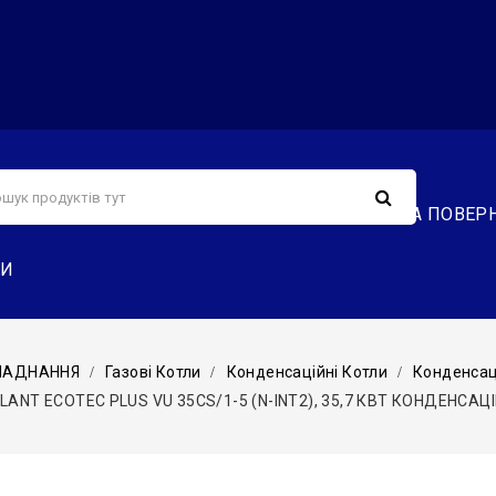
С
СЕРВІС
ДОСТАВКА ТА ОПЛАТА
ОБМІН ТА ПОВЕР
ТИ
БЛАДНАННЯ
Газові Котли
Конденсаційні Котли
Конденсаці
LANT ECOTEC PLUS VU 35CS/1-5 (N-INT2), 35,7 КВТ КОНДЕНСА