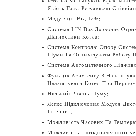
Істотно Збільшують Ефективніст
Якість Газу, Регулюючи Співвід
Модуляція Від 12%;
Система LIN Bus Дозволяє Отри
Діагностики Котла;
Система Контролю Опору Систем
Шуми Та Оптимізувати Роботу Ци
Система Автоматичного Підживл
Функція Асистенту З Налаштува
Налаштувати Котел При Першом
Низький Рівень Шуму;
Легке Підключення Модуля Дист
Інтернет;
Можливість Часових Та Темпера
Можливість Погодозалежного Кер