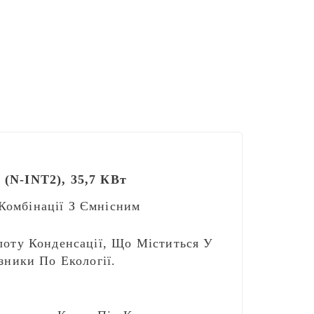
 (N-INT2), 35,7 КВт
Комбінації З Ємнісним
лоту Конденсації, Що Міститься У
зники По Екології.