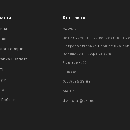
мація
Контакти
Адрес :
овна
08129 Україна, Київська область с
нас
Петропавлівська Борщагівка вул
лог товарів
Волинська 12 оф154. (ЖК
авка і Оплата
Львівський)
ті
Телефон :
уги
(097)935 33 88
іс
MAIL :
 Роботи
dk-instal@ukr.net