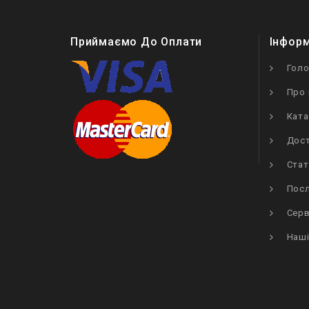
Приймаємо До Оплати
Інфор
Гол
Про 
Ката
Дост
Стат
Посл
Серв
Наші