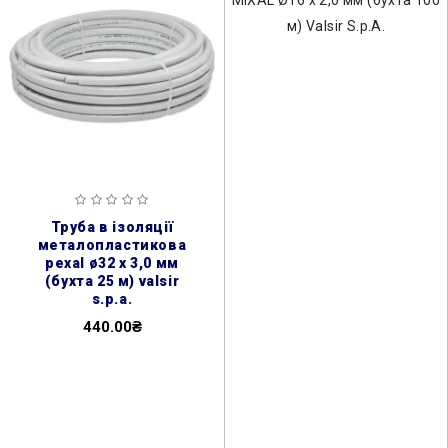
труба в ізоляції
металопластикова
pexal ø32 х 3,0 мм
(бухта 25 м) valsir
s.p.a.
440.00₴