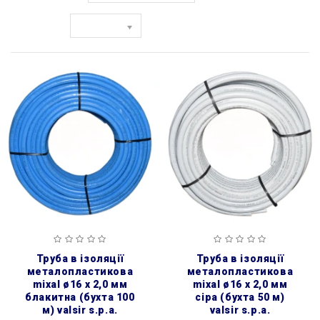
Показати:
труба в ізоляції
труба в ізоляції
металопластикова
металопластикова
mixal ø16 х 2,0 мм
mixal ø16 х 2,0 мм
блакитна (бухта 100
сіра (бухта 50 м)
м) valsir s.p.a.
valsir s.p.a.