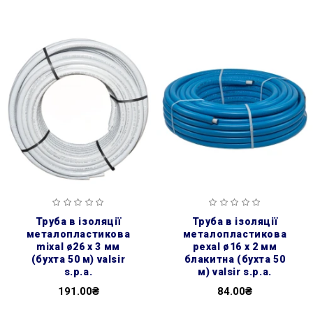
труба в ізоляції
труба в ізоляції
металопластикова
металопластикова
mixal ø26 х 3 мм
pexal ø16 х 2 мм
(бухта 50 м) valsir
блакитна (бухта 50
s.p.a.
м) valsir s.p.a.
191.00₴
84.00₴