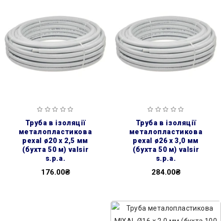
труба в ізоляції
труба в ізоляції
металопластикова
металопластикова
pexal ø20 х 2,5 мм
pexal ø26 х 3,0 мм
(бухта 50 м) valsir
(бухта 50 м) valsir
s.p.a.
s.p.a.
176.00₴
284.00₴