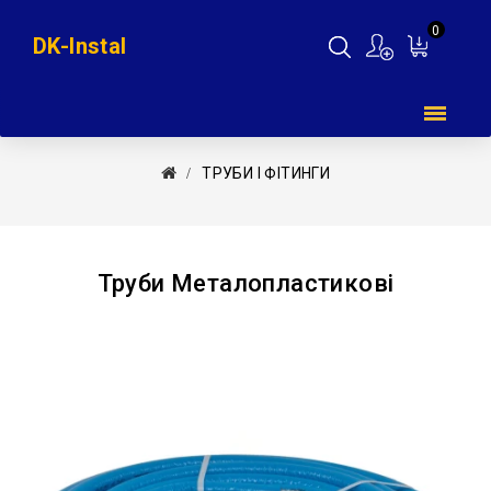
0
DK-Instal
Мій
кошик
ТРУБИ І ФІТИНГИ
Труби Металопластикові