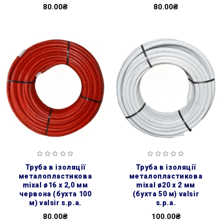
80.00₴
80.00₴
труба в ізоляції
труба в ізоляції
металопластикова
металопластикова
mixal ø16 х 2,0 мм
mixal ø20 х 2 мм
червона (бухта 100
(бухта 50 м) valsir
м) valsir s.p.a.
s.p.a.
80.00₴
100.00₴