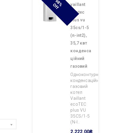
9
8
F
vaillant
% O
F
ecotec
plus vu
35cs/1-5
(n-int2),
35,7 квт
конденса
ційний
газовий
Одноконтурний
конденсаційний
газовий
котел
Vaillant
ecoTEC
plus VU
35CS/1-5
(N-I..
2,222.00₴