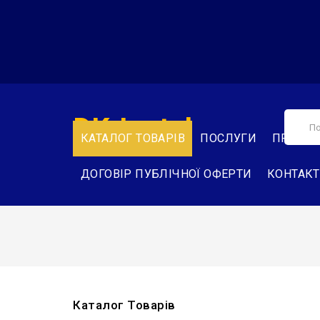
DK-Instal
КАТАЛОГ ТОВАРІВ
ПОСЛУГИ
ПРО НА
ДОГОВІР ПУБЛІЧНОЇ ОФЕРТИ
КОНТАК
Каталог Товарів