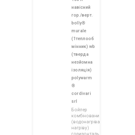
навісний
гор./верт.
bolly®
murale
(1теплооб
мінник) wb
(тверда
незйомна
ізоляція)
polywarm
®
cordivari
srl
Бойлер
комбінований
(водонагрівач непрямого
нагріву)
горизонтального