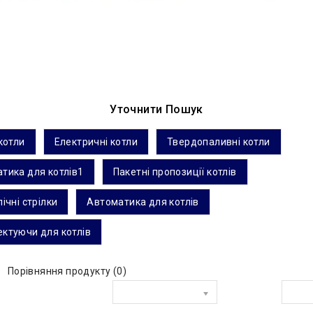
Уточнити Пошук
 котли
Електричні котли
Твердопаливні котли
тика для котлів1
Пакетні пропозиції котлів
ічні стрілки
Автоматика для котлів
ктуючи для котлів
Порівняння продукту (0)
Сортувати за:
Показати: