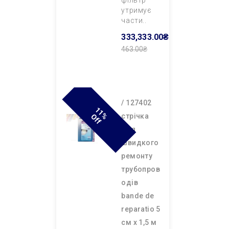
фільтр
утримує
части..
333,333.00₴
463.00₴
Додати В
Кошик
/ 127402
1
1
F
cтрічка
% O
F
для
швидкого
ремонту
трубопров
одів
bande de
reparatio 5
см х 1,5 м