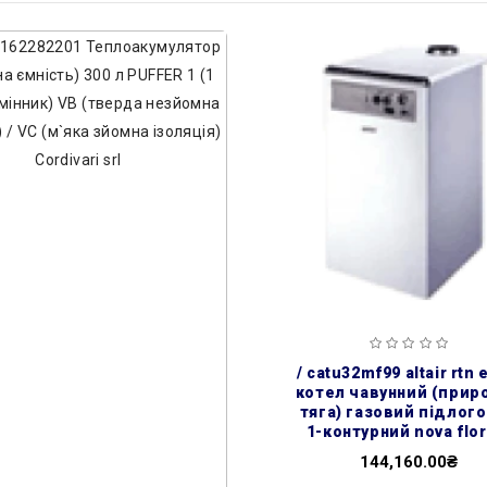
/ catu32mf99 altair rtn 
котел чавунний (прир
тяга) газовий підлог
1-контурний nova flor
144,160.00₴