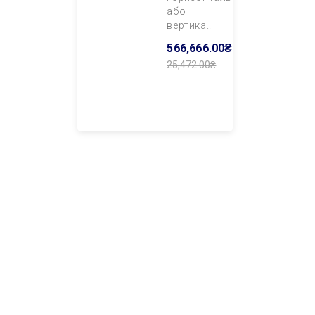
або
вертика..
566,666.00₴
25,472.00₴
Додати В
Кошик