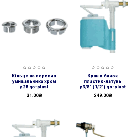
кільце на перелив
кран в бачок
умивальника хром
пластик-латунь
ø28 go-plast
ø3/8″ (1/2″) go-plast
31.00₴
249.00₴