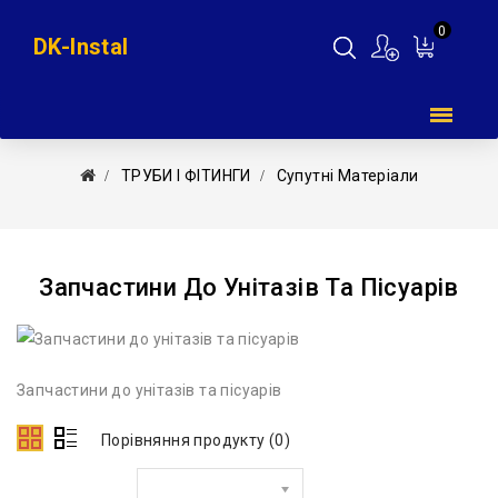
0
DK-Instal
Мій
кошик
ТРУБИ І ФІТИНГИ
Супутні Матеріали
Запчастини До Унітазів Та Пісуарів
Запчастини до унітазів та пісуарів
Порівняння продукту (0)
Сортувати за: