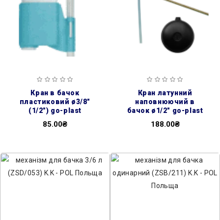
кран в бачок
кран латунний
пластиковий ø3/8″
наповнюючий в
(1/2″) go-plast
бачок ø1/2″ go-plast
85.00₴
188.00₴