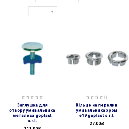
Показати:
заглушка для
кільце на перелив
отвору умивальника
умивальника хром
металева goplast
ø19 goplast s.r.l.
s.r.l.
27.00₴
111.00₴