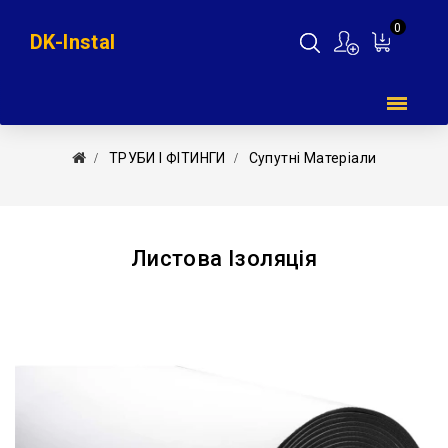
0
DK-Instal
Мій
кошик
ТРУБИ І ФІТИНГИ
Супутні Матеріали
Листова Ізоляція