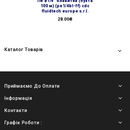
пе ø1/4″ блакитна (бухта
100 м) (pe1/4bl-ff) cdc
fluidtech europe s.r.l.
28.00₴
Каталог Товарів
Приймаємо До Оплати
Інформація
Контакти
Графік Роботи :