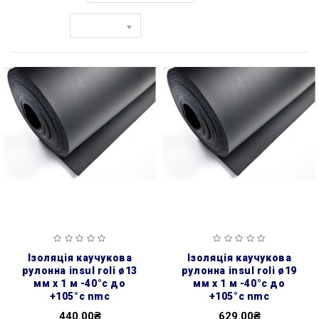
Показати:
ізоляція каучукова
ізоляція каучукова
рулонна insul roli ø13
рулонна insul roli ø19
мм х 1 м -40°с до
мм х 1 м -40°с до
+105°с nmc
+105°с nmc
440.00₴
629.00₴