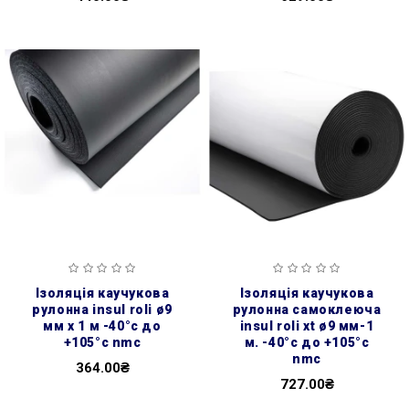
ізоляція каучукова
ізоляція каучукова
рулонна insul roli ø9
рулонна самоклеюча
мм х 1 м -40°с до
insul roli xt ø9 мм-1
+105°с nmc
м. -40°с до +105°с
nmc
364.00₴
727.00₴