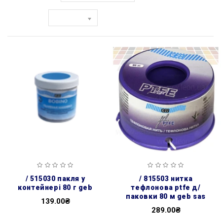
Показати:
/ 515030 пакля у
/ 815503 нитка
контейнері 80 г geb
тефлонова ptfe д/
паковки 80 м geb sas
139.00₴
289.00₴