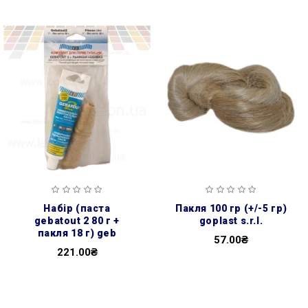
набір (паста
пакля 100 гр (+/-5 гр)
gebatout 2 80 г +
goplast s.r.l.
пакля 18 г) geb
57.00₴
221.00₴