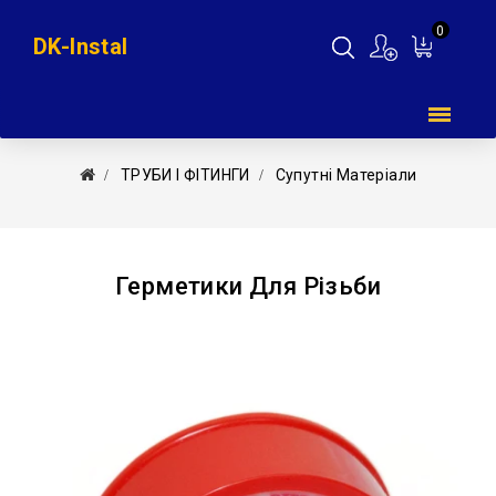
0
DK-Instal
Мій
кошик
ТРУБИ І ФІТИНГИ
Супутні Матеріали
Герметики Для Різьби