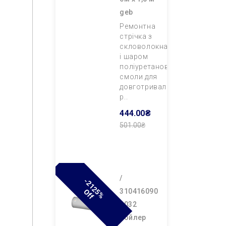
geb
Ремонтна
стрічка з
скловолокна
і шаром
поліуретанової
смоли для
довготривалого
р..
444.00₴
501.00₴
Додати В
Кошик
/
-
2
1
2
%
F
310416090
5
O
F
0032
бойлер