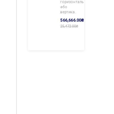
горизонтального
або
вертика..
566,666.00₴
25,472.00₴
Додати В
Кошик