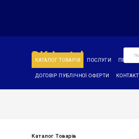
DK-Instal
КАТАЛОГ ТОВАРІВ
ПОСЛУГИ
ПРО НА
ДОГОВІР ПУБЛІЧНОЇ ОФЕРТИ
КОНТАК
Каталог Товарів