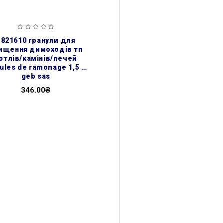
/ 821610 гранули для
ищення димоходів тп
отлів/камінів/печей
ules de ramonage 1,5 кг
geb sas
346.00₴