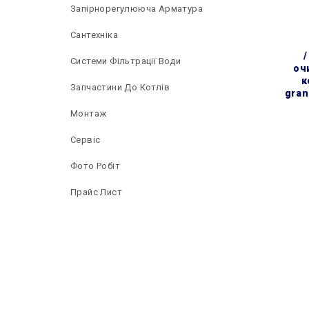
Запірнорегулююча Арматура
Сантехніка
Системи Фільтрації Води
оч
к
Запчастини До Котлів
gran
Монтаж
Сервіс
Фото Робіт
Прайс Лист