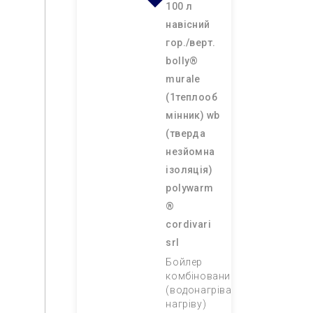
100 л
навісний
гор./верт.
bolly®
murale
(1теплооб
мінник) wb
(тверда
незйомна
ізоляція)
polywarm
®
cordivari
srl
Бойлер
комбінований
(водонагрівач непрямого
нагріву)