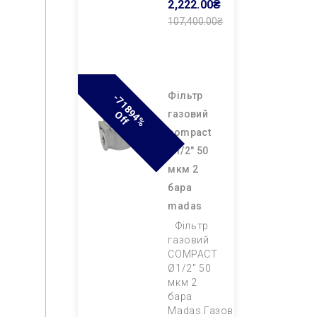
2,222.00₴
107,400.00₴
Додати В
Кошик
фільтр
-
7
1
8
9
4
%
F
газовий
O
F
compact
ø1/2″ 50
мкм 2
бара
madas
Фільтр
газовий
COMPACT
Ø1/2″ 50
мкм 2
бара
Madas.Газовий