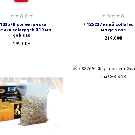
 103570 вогнетривка
/ 125237 клей collafeu
тика calorygeb 310 мл
мл geb sas
geb sas
219.00₴
199.00₴