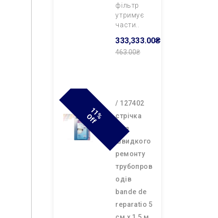
фільтр
утримує
части..
333,333.00₴
463.00₴
Додати В
Кошик
/ 127402
1
1
F
cтрічка
% O
F
для
швидкого
ремонту
трубопров
одів
bande de
reparatio 5
см х 1,5 м