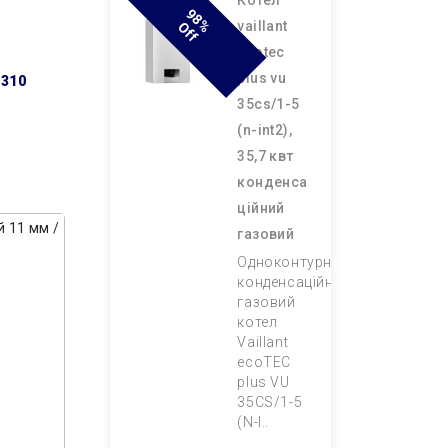
котел
9
8
F
vaillant
% O
F
ecotec
plus vu
 310
35cs/1-5
(n-int2),
35,7 квт
конденса
ційний
газовий
Одноконтурний
конденсаційний
газовий
котел
Vaillant
ecoTEC
plus VU
35CS/1-5
(N-I..