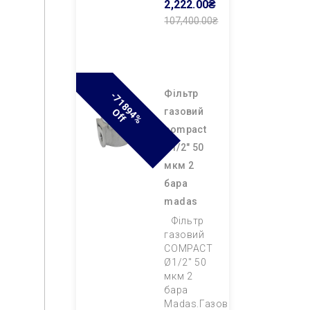
2,222.00₴
107,400.00₴
Додати В
Кошик
фільтр
-
7
1
8
9
4
%
F
газовий
O
F
compact
ø1/2″ 50
мкм 2
бара
madas
Фільтр
газовий
COMPACT
Ø1/2″ 50
мкм 2
бара
Madas.Газовий