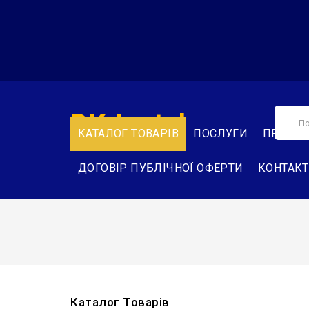
DK-Instal
КАТАЛОГ ТОВАРІВ
ПОСЛУГИ
ПРО НА
ДОГОВІР ПУБЛІЧНОЇ ОФЕРТИ
КОНТАК
Каталог Товарів