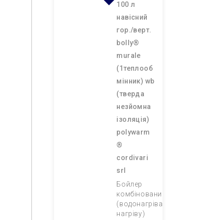
100 л
навісний
гор./верт.
bolly®
murale
(1теплооб
мінник) wb
(тверда
незйомна
ізоляція)
polywarm
®
cordivari
srl
Бойлер
комбінований
(водонагрівач непрямого
нагріву)