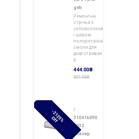
geb
Ремонтна
стрічка з
скловолокна
і шаром
поліуретанової
смоли для
довготривалого
р..
444.00₴
501.00₴
Додати В
Кошик
/
-
2
1
2
%
F
310416090
5
O
F
0032
бойлер