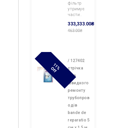
фільтр
утримує
части..
333,333.00₴
463.00₴
Додати В
Кошик
/ 127402
1
1
F
cтрічка
% O
F
для
швидкого
ремонту
трубопров
одів
bande de
reparatio 5
см х 1,5 м