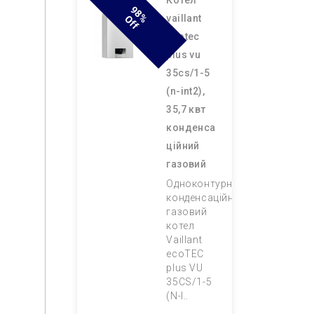
котел
9
8
F
vaillant
% O
F
ecotec
plus vu
35cs/1-5
(n-int2),
35,7 квт
конденса
ційний
газовий
Одноконтурний
конденсаційний
газовий
котел
Vaillant
ecoTEC
plus VU
35CS/1-5
(N-I..