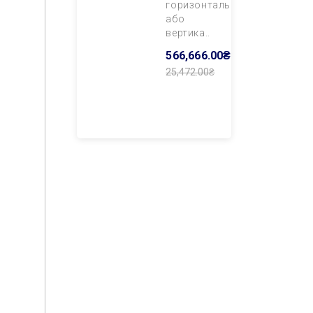
горизонтального
або
вертика..
566,666.00₴
25,472.00₴
Додати В
Кошик