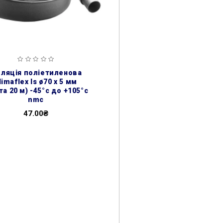
limaflex ls ø70 х 5 мм
та 20 м) -45°с до +105°с
nmc
47.00₴