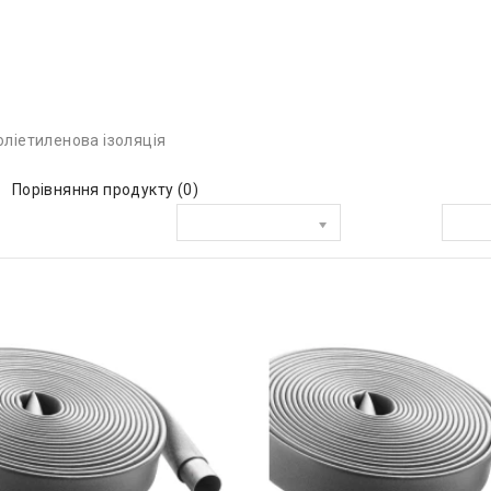
оліетиленова ізоляція
Порівняння продукту (0)
Сортувати за:
Показати: