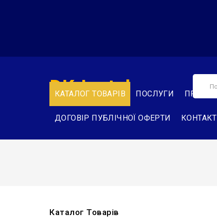
DK-Instal
КАТАЛОГ ТОВАРІВ
ПОСЛУГИ
ПРО НА
ДОГОВІР ПУБЛІЧНОЇ ОФЕРТИ
КОНТАК
Каталог Товарів