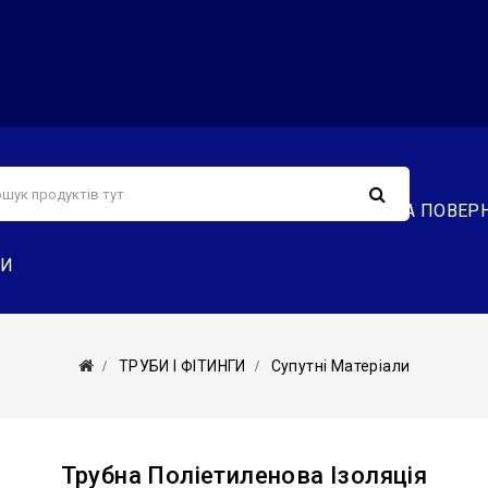
С
СЕРВІС
ДОСТАВКА ТА ОПЛАТА
ОБМІН ТА ПОВЕР
ТИ
ТРУБИ І ФІТИНГИ
Супутні Матеріали
Трубна Поліетиленова Ізоляція