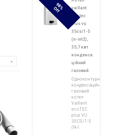
котел
9
8
F
vaillant
% O
F
ecotec
plus vu
35cs/1-5
(n-int2),
35,7 квт
конденса
ційний
газовий
Одноконтурний
конденсаційний
газовий
котел
Vaillant
ecoTEC
plus VU
35CS/1-5
(N-I..