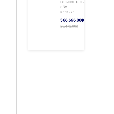
горизонтального
або
вертика..
566,666.00₴
25,472.00₴
Додати В
Кошик