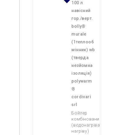
100 л
навісний
гор./верт.
bolly®
murale
(1теплооб
мінник) wb
(тверда
незйомна
ізоляція)
polywarm
®
cordivari
srl
Бойлер
комбінований
(водонагрівач непрямого
нагріву)