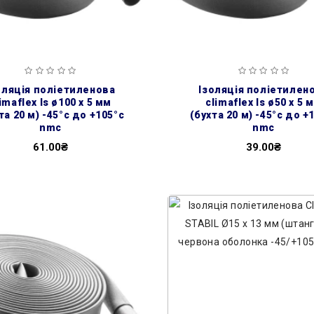
ізоляція поліетиленова
imaflex ls ø100 х 5 мм
climaflex ls ø50 х 5 
та 20 м) -45°с до +105°с
(бухта 20 м) -45°с до +
nmc
nmc
61.00₴
39.00₴