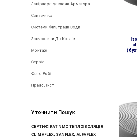
Запірнорегулююча Арматура
Сантехніка
Системи Фільтрації Води
Запчастини До Котлів
ізоляція поліетиленова
cl
(бух
Монтаж
Сервіс
Фото Робіт
Прайс Лист
Уточнити Пошук
СЕРТИФІКАТ NMC ТЕПЛОІЗОЛЯЦІЯ
CLIMAFLEX, SANFLEX, ALFAFLEX