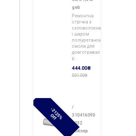
geb
Ремонтна
стрічка з
скловолокна
і шаром
поліуретанової
смоли для
довготривалого
р..
444.00₴
501.00₴
Додати В
Кошик
/
-
2
1
2
%
F
310416090
5
O
F
0032
бойлер