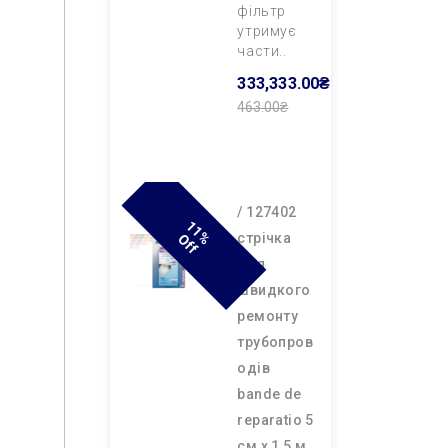
фільтр
утримує
части..
333,333.00₴
463.00₴
Додати В
Кошик
/ 127402
1
1
F
cтрічка
% O
F
для
швидкого
ремонту
трубопров
одів
bande de
reparatio 5
см х 1,5 м