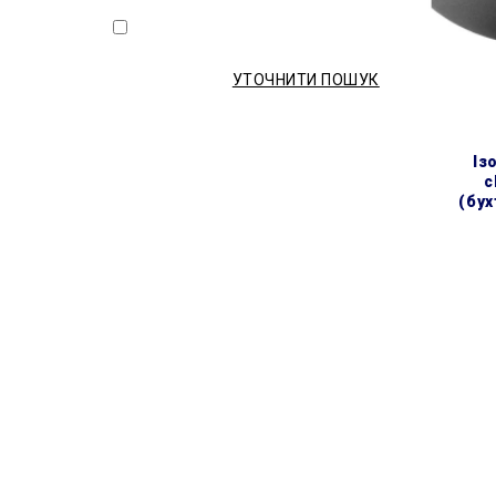
1.24MB
УТОЧНИТИ ПОШУК
ізоляція поліетиленова
c
(бух