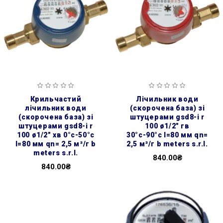
крильчастий
лічильник води
лічильник води
(скорочена база) зі
(скорочена база) зі
штуцерами gsd8-i r
штуцерами gsd8-i r
100 ø1/2″ гв
100 ø1/2″ хв 0°с-50°с
30°с-90°с l=80 мм qn=
l=80 мм qn= 2,5 м³/г b
2,5 м³/г b meters s.r.l.
meters s.r.l.
840.00₴
840.00₴