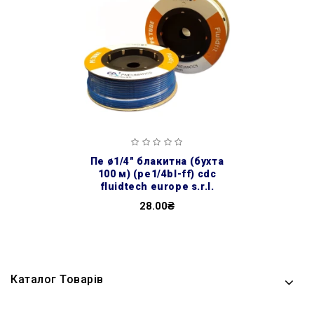
пе ø1/4″ блакитна (бухта
100 м) (pe1/4bl-ff) cdc
fluidtech europe s.r.l.
28.00₴
Каталог Товарів