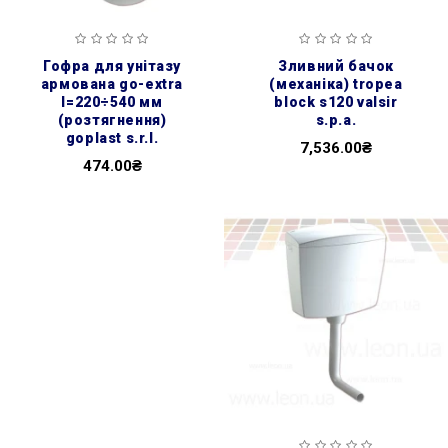
гофра для унітазу
зливний бачок
армована go-extra
(механіка) tropea
l=220÷540 мм
block s120 valsir
(розтягнення)
s.p.a.
goplast s.r.l.
7,536.00₴
474.00₴