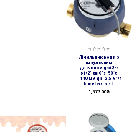
лічильник води з
імпульсним
датчиком gsd8-r
ø1/2″ хв 0°с-50°с
l=110 мм qn=2,5 м³/г
b meters s.r.l.
1,877.00₴