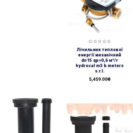
лічильник теплової
енергії механічний
dn15 qp=0,6 м³/г
hydrocal m3 b meters
s.r.l.
5,459.00₴