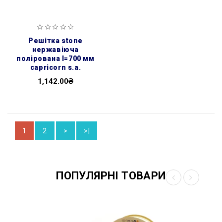
решітка stone
нержавіюча
полірована l=700 мм
capricorn s.a.
1,142.00₴
1
2
>
>|
ПОПУЛЯРНІ ТОВАРИ