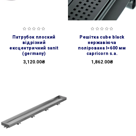
патрубок плоский
решітка cube black
відрізний
нержавіюча
ексцентричний sanit
полірована l=600 мм
(germany)
capricorn s.a.
3,120.00₴
1,862.00₴