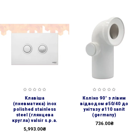
клавіша
коліно 90° з лівим
(пневматика) inox
відводом ø50/40 до
polished stainless
унітазу ø110 sanit
steel (глянцева
(germany)
кругла) valsir s.p.a.
736.00₴
5,993.00₴