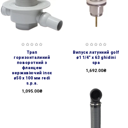
трап
випуск латунний golf
горизонталиний
ø1 1/4″ x 63 ghidini
поворотний з
spa
фланцем
1,692.00₴
нержавіючий inox
ø50 х 100 мм redi
s.p.a.
1,095.00₴