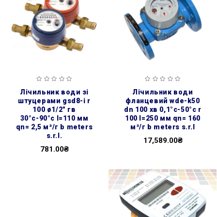
лічильник води зі
лічильник води
штуцерами gsd8-i r
фланцевий wde-k50
100 ø1/2″ гв
dn 100 хв 0,1°с-50°с r
30°с-90°с l=110 мм
100 l=250 мм qn= 160
qn= 2,5 м³/г b meters
м³/г b meters s.r.l
s.r.l.
17,589.00₴
781.00₴