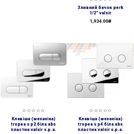
зливний бачок perk
1/2″ valsir
1,934.00₴
клавіша (механіка)
клавіша (механіка)
tropea s p2 біла abs
tropea s p4 біла abs
пластик valsir s.p.a.
пластик valsir s.p.a.