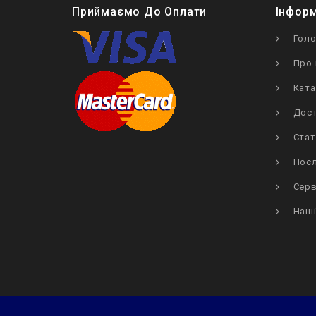
Приймаємо До Оплати
Інфор
Гол
Про 
Ката
Дост
Стат
Посл
Серв
Наші