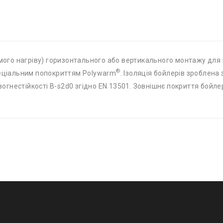
ого нагріву) горизонтального або вертикального монтажу для в
®
спеціальним попокриттям Polywarm
. Ізоляція бойлерів зроблена
огнестійкості B-s2d0 згідно EN 13501. Зовнішнє покриття бойле