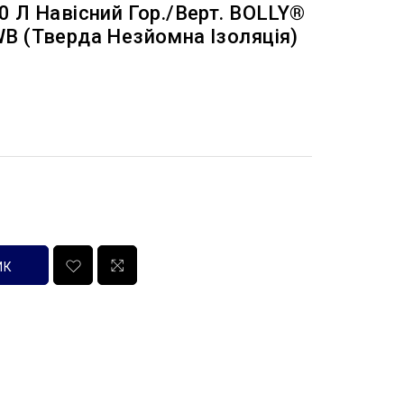
 Л Навісний Гор./верт. BOLLY®
B (тверда Незйомна Ізоляція)
ИК