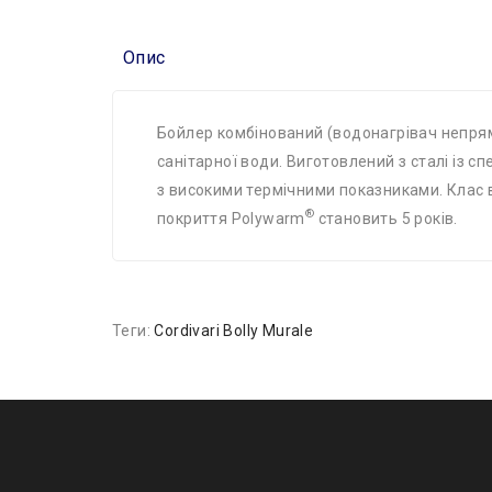
Опис
Бойлер комбінований (водонагрівач непрям
санітарної води. Виготовлений з сталі із 
з високими термічними показниками. Клас в
®
покриття Polywarm
становить 5 років.
Теги:
Cordivari Bolly Murale