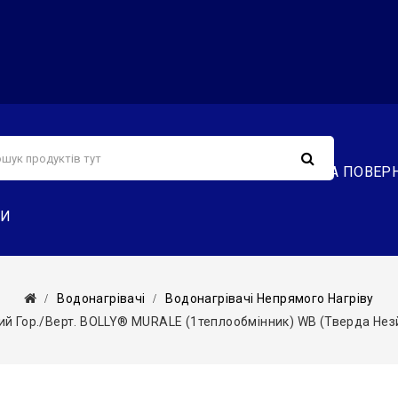
С
СЕРВІС
ДОСТАВКА ТА ОПЛАТА
ОБМІН ТА ПОВЕР
ТИ
Водонагрівачі
Водонагрівачі Непрямого Нагріву
ий Гор./верт. BOLLY® MURALE (1теплообмінник) WB (тверда Нез