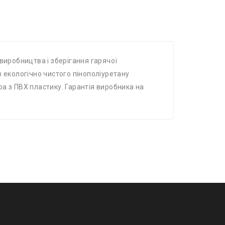
иробництва і зберігання гарячої
 з екологічно чистого пінополіуретану
ра з ПВХ пластику. Гарантія виробника на