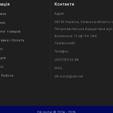
мація
Контакти
Адрес :
овна
08129 Україна, Київська область с
нас
Петропавлівська Борщагівка вул
лог товарів
Волинська 12 оф154. (ЖК
авка і Оплата
Львівський)
ті
Телефон :
уги
(097)935 33 88
іс
MAIL :
 Роботи
dk-instal@ukr.net
DK-Instal © 2024 - 2026