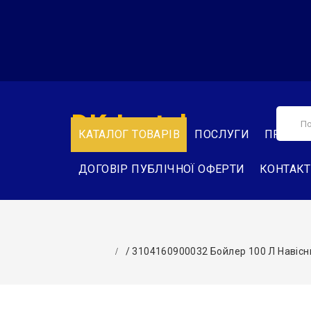
DK-Instal
КАТАЛОГ ТОВАРІВ
ПОСЛУГИ
ПРО НА
ДОГОВІР ПУБЛІЧНОЇ ОФЕРТИ
КОНТАК
/ 3104160900032 Бойлер 100 Л Навісн