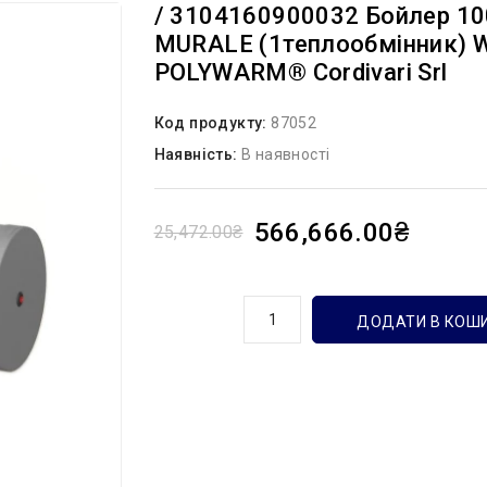
/ 3104160900032 Бойлер 100
MURALE (1теплообмінник) W
POLYWARM® Cordivari Srl
Код продукту:
87052
Наявність:
В наявності
566,666.00₴
25,472.00₴
кількість
ДОДАТИ В КОШ