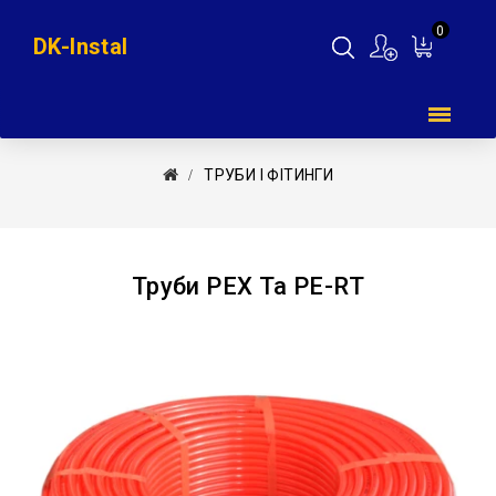
0
DK-Instal
Мій
кошик
ТРУБИ І ФІТИНГИ
Труби PEX Та PE-RT