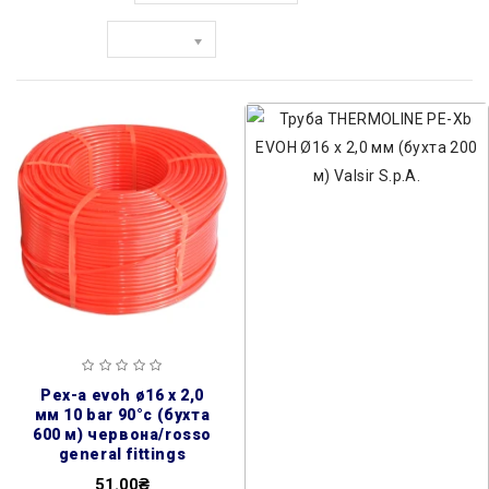
Показати:
pex-a evoh ø16 х 2,0
мм 10 bar 90°c (бухта
600 м) червона/rosso
general fittings
51.00₴