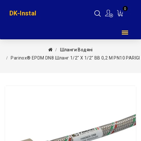
0
DK-Instal
Мій
кошик
Шланги Водяні
Parinox® EPDM DN8 Шланг 1/2″ Х 1/2″ ВВ 0,2 М PN10 PARIGI