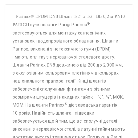
Parinox® EPDM DN8 Шланг 1/2″ х 1/2″ ВВ 0,2 м PN10
®
I.Гнучкі шланги Parigi Parinox
PARIG
застосовуються для монтажу сантехнічних
установок і водопровідного обладнання. Шланги
Parinox, виконані з нетоксичного гуми (EPDM)
і мають оплітку з нержавіючої сталевого дроту.
Шланги Parinox DN8 довжиною від 200 до 2 000 мм,
з екслюзівним кольоровим плетінням в кольорах
національного прапора Італії. Кінці шлангів
забезпечені сполучними фітингами з різними
розмірами штуцерів і накидних гайок — ½", ⅜", MOK,
®
MOM. На шланги Parinox
діє заводська гарантія —
10 років. Надійність шланга і підводки
забезпечується ще й тим, що всі сполучні деталі
виконані з нержавіючої сталі, а латунні гайки мають
достатню висоту і товщину стінок. Продукція Рarigi