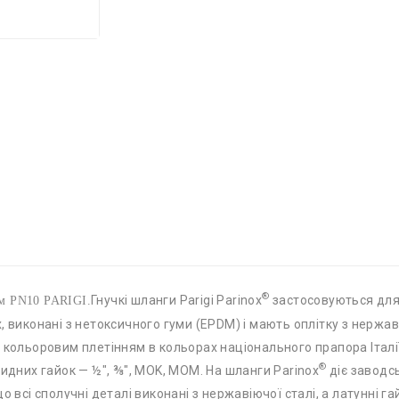
®
Гнучкі шланги Parigi Parinox
застосовуються для
 м PN10 PARIGI.
, виконані з нетоксичного гуми (EPDM) і мають оплітку з нержа
 кольоровим плетінням в кольорах національного прапора Італії
®
кидних гайок — ½", ⅜", MOK, MOM. На шланги Parinox
діє завод
о всі сполучні деталі виконані з нержавіючої сталі, а латунні г