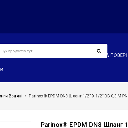
С
СЕРВІС
ДОСТАВКА ТА ОПЛАТА
ОБМІН ТА ПОВЕР
ТИ
нги Водяні
Parinox® EPDM DN8 Шланг 1/2″ Х 1/2″ ВВ 0,3 М PN
Parinox® EPDM DN8 Шланг 1/