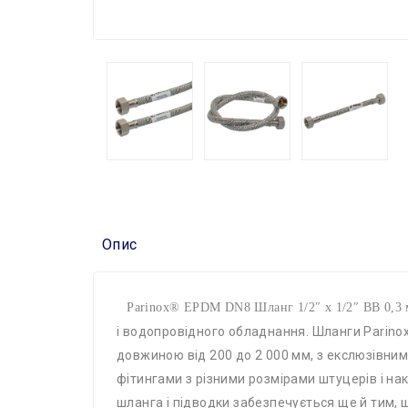
Опис
Parinox® EPDM DN8 Шланг 1/2″ х 1/2″ ВВ 0,3
і водопровідного обладнання. Шланги Parinox
довжиною від 200 до 2 000 мм, з екслюзівним
фітингами з різними розмірами штуцерів і на
шланга і підводки забезпечується ще й тим, щ