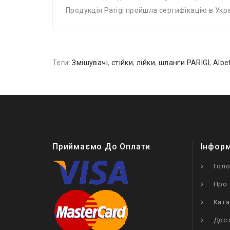
Продукція Рarigi пройшла сертифікацію в Укра
Теги:
Змішувачі
,
стійки
,
лійки
,
шланги PARIGI
,
Albe
Приймаємо До Оплати
Інфор
Гол
Про 
Ката
Дост