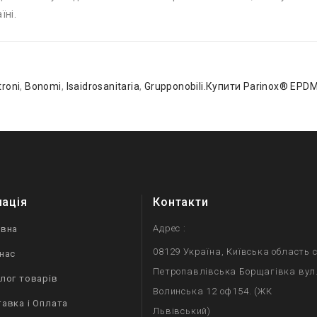
їні.
troni
,
Bonomi
,
Isaidrosanitaria
,
Grupponobili.Купити Parinox® EPDM
мація
Контакти
Адрес :
овна
08129 Україна, Київська область с
нас
Петропавлівська Борщагівка вул
лог товарів
Волинська 12 оф154. (ЖК
авка і Оплата
Львівський)