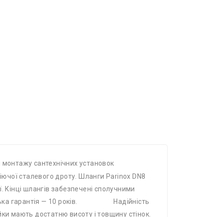
 монтажу сантехнічних установок
віючої сталевого дроту. Шланги Parinox DN8
. Кінці шлангів забезпечені сполучними
ська гарантія — 10 років. Надійність
айки мають достатню висоту і товщину стінок.