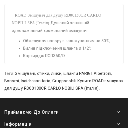
ROAD Змішувач для душу RD00130CR CARLO
Душовий зовнішній
NOBILI SPA (Італія).
одноважільний хромований змішувач:
Обмежувач напору з гальмуванням на 50%;
Вилив підключення шланга ø 1/2”;
Картирідж RCR350/D.
Теги:
Змішувачі
,
стійки
,
лійки
,
шланги PARIGI
,
Albetroni
,
Bonomi
,
Isaidrosanitaria
,
Grupponobili.Купити ROAD змішувач
для душу RD00130CR CARLO NOBILI SPA (Італія).
Приймаємо До Оплати
Інформація