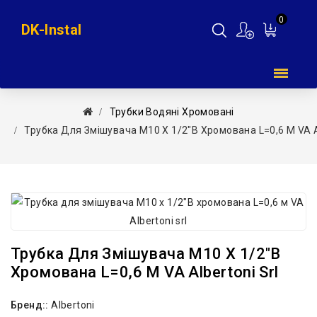
0
DK-Instal
Мій
кошик
Трубки Водяні Хромовані
Трубка Для Змішувача М10 Х 1/2″В Хромована L=0,6 М VA Al
Трубка Для Змішувача М10 Х 1/2″В
Хромована L=0,6 М VA Albertoni Srl
Бренд::
Albertoni