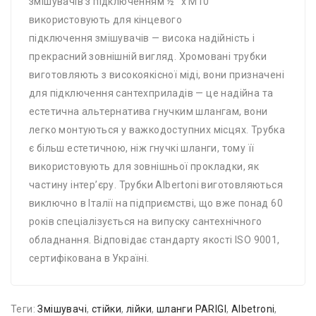
змішувачів з підключенням ½″ x M10
використовують для кінцевого
підключення змішувачів — висока надійність і
прекрасний зовнішній вигляд. Хромовані трубки
виготовляють з високоякісної міді, вони призначені
для підключення сантехприладів — це надійна та
естетична альтернатива гнучким шлангам, вони
легко монтуються у важкодоступних місцях. Трубка
є більш естетичною, ніж гнучкі шланги, тому її
використовують для зовнішньої прокладки, як
частину інтер’єру. Трубки Albertoni виготовляються
виключно в Італії на підприємстві, що вже понад 60
років спеціалізується на випуску сантехнічного
обладнання. Відповідає стандарту якості ISO 9001,
сертифікована в Україні.
Теги:
Змішувачі
,
стійки
,
лійки
,
шланги PARIGI
,
Albetroni
,