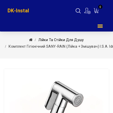
0
DK-Instal
Мій
кошик
Лійки Та Стійки Для Душу
Комплект Гігієнічний SANY-RAIN (лійка + Змішувач) I.S.A. Idr