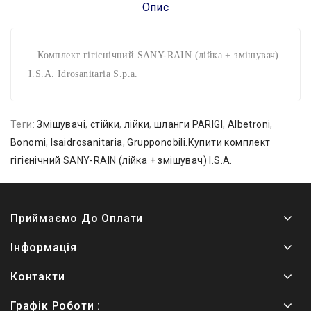
Опис
Комплект гігієнічний SANY-RAIN (лійка + змішувач)
I.S.A. Idrosanitaria S.p.a.
Теги:
Змішувачі
,
стійки
,
лійки
,
шланги PARIGI
,
Albetroni
,
Bonomi
,
Isaidrosanitaria
,
Grupponobili.Купити комплект
гігієнічний SANY-RAIN (лійка + змішувач) I.S.A.
Приймаємо До Оплати
Інформація
Контакти
Графік Роботи :