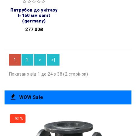
патрубок до унітазу
l=150 мм sanit
(germany)
277.00₴
1
2
>
>|
Показано від 1 до 24 з 38 (2 сторінок)
WOW Sale
- 92 %