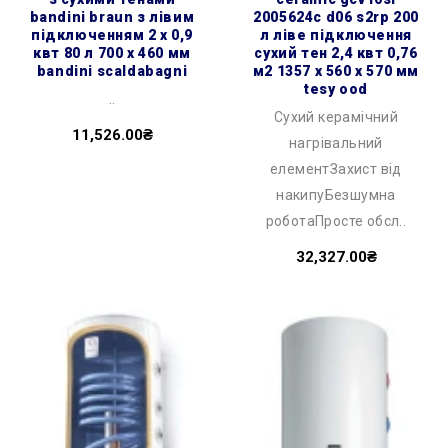
bandini braun з лівим
2005624c d06 s2rp 200
підключенням 2 х 0,9
л ліве підключення
квт 80 л 700 x 460 мм
сухий тен 2,4 квт 0,76
bandini scaldabagni
м2 1357 x 560 x 570 мм
tesy ood
..
Сухий керамічний
11,526.00₴
нагрівальний
елементЗахист від
накипуБезшумна
роботаПросте обсл..
32,327.00₴