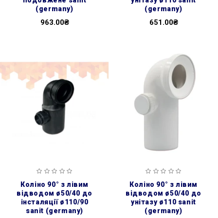
(germany)
(germany)
963.00₴
651.00₴
коліно 90° з лівим
коліно 90° з лівим
відводом ø50/40 до
відводом ø50/40 до
інсталяції ø110/90
унітазу ø110 sanit
sanit (germany)
(germany)