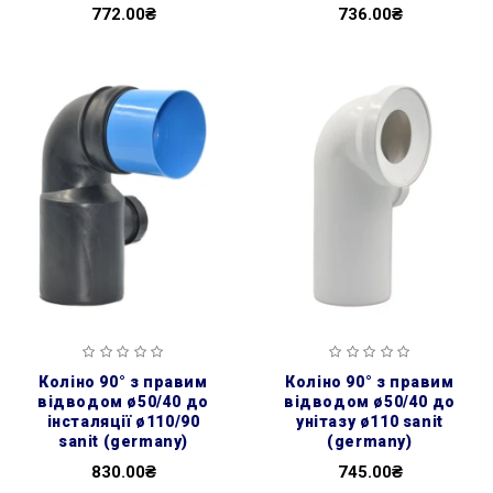
772.00₴
736.00₴
коліно 90° з правим
коліно 90° з правим
відводом ø50/40 до
відводом ø50/40 до
інсталяції ø110/90
унітазу ø110 sanit
sanit (germany)
(germany)
830.00₴
745.00₴