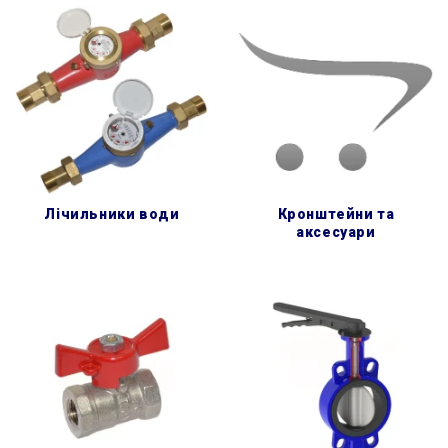
лічильники води
кронштейни та
аксесуари