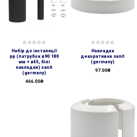
набір до інсталяції
накладка
pp (патрубок ø90 180
декоративна sanit
мм + ø45, білі
(germany)
накладки) sanit
97.00₴
(germany)
466.00₴