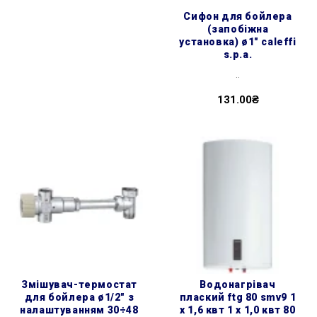
сифон для бойлера
(запобіжна
установка) ø1″ caleffi
s.p.a.
..
131.00₴
змішувач-термостат
водонагрівач
для бойлера ø1/2″ з
плаский ftg 80 smv9 1
налаштуванням 30÷48
х 1,6 квт 1 х 1,0 квт 80