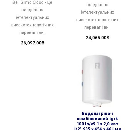
BelliSlimo Cloud - це
поєднання
поєднання
інтелектуальних
інтелектуальних
високотехнологічних
високотехнологічних
переваг і ви..
переваг і ви..
24,065.00₴
26,097.00₴
водонагрівач
комбінований tgrk
100 ln/v9 1 х 2,0 квт
1/2″ 935 x 454 x 461 мм