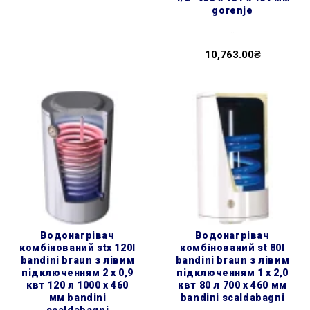
gorenje
..
10,763.00₴
водонагрівач
водонагрівач
комбінований stx 120l
комбінований st 80l
bandini braun з лівим
bandini braun з лівим
підключенням 2 х 0,9
підключенням 1 х 2,0
квт 120 л 1000 x 460
квт 80 л 700 x 460 мм
мм bandini
bandini scaldabagni
scaldabagni