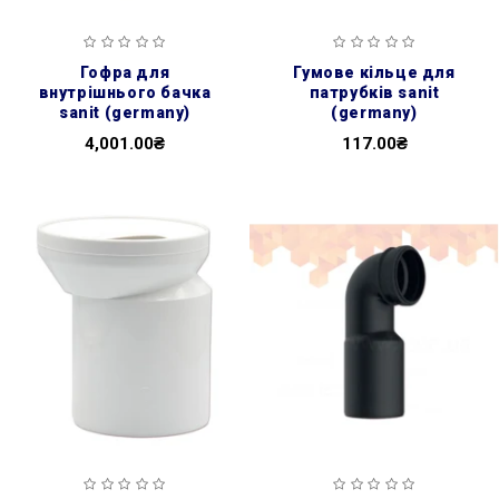
гофра для
гумове кільце для
внутрішнього бачка
патрубків sanit
sanit (germany)
(germany)
4,001.00₴
117.00₴