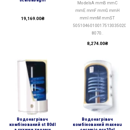
ModelsA mmB mmC
..
mmE mmF mmG mmH
mmI mmM mmST
19,169.00₴
50510460100175130350201
8070..
8,274.00₴
водонагрівач
водонагрівач
комбінований st 80dl
комбінований maxeau
з сухими тенами
ceramic gcv10sl