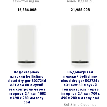
захистом від на..
теном. Вдале рі..
16,886.00₴
21,988.00₴
водонагрівач
водонагрівач
плаский bellislimo
плаский bellislimo
cloud dry gcr 802724d
cloud dry gcr 502724d
e31 ecw 80 л сухий
e31 ecw 50 л сухий
тен контроль через
тен контроль через
інтернет 2,4 квт 1053
інтернет 2,4 квт 709 x
x 490 x 280 мм tesy
490 x 280 мм tesy ood
ood
BelliSlimo Cloud - це