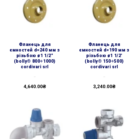
фланець для
фланець для
ємностей d=240 мм з
ємностей d=190 мм з
різьбою ø1 1/2″
різьбою ø1 1/2'
(bolly® 800÷1000)
(bolly® 150÷500)
cordivari srl
cordivari srl
..
..
4,640.00₴
3,240.00₴