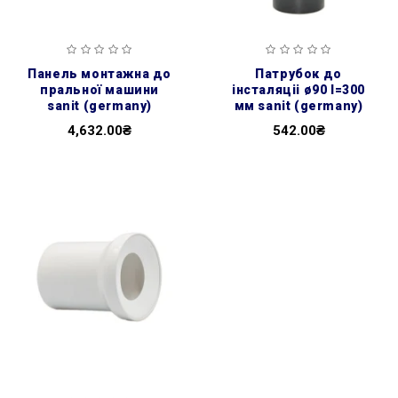
панель монтажна до
патрубок до
пральної машини
інсталяціі ø90 l=300
sanit (germany)
мм sanit (germany)
4,632.00₴
542.00₴