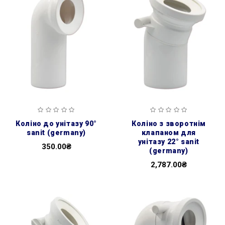
коліно до унітазу 90°
коліно з зворотнім
sanit (germany)
клапаном для
унітазу 22° sanit
350.00₴
(germany)
2,787.00₴