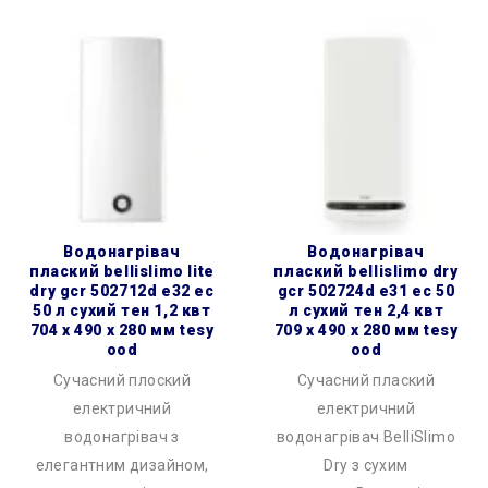
водонагрівач
водонагрівач
плаский bellislimo lite
плаский bellislimo dry
dry gcr 502712d e32 ec
gcr 502724d e31 ec 50
50 л сухий тен 1,2 квт
л сухий тен 2,4 квт
704 x 490 x 280 мм tesy
709 x 490 x 280 мм tesy
ood
ood
Сучасний плоский
Сучасний плаский
електричний
електричний
водонагрівач з
водонагрівач BelliSlimo
елегантним дизайном,
Dry з сухим