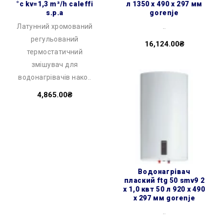
°c kv=1,3 m³/h caleffi
л 1350 x 490 x 297 мм
s.p.a
gorenje
Латунний хромований
..
регульований
16,124.00₴
термостатичний
змішувач для
водонагрівачів нако..
4,865.00₴
водонагрівач
плаский ftg 50 smv9 2
х 1,0 квт 50 л 920 x 490
x 297 мм gorenje
..