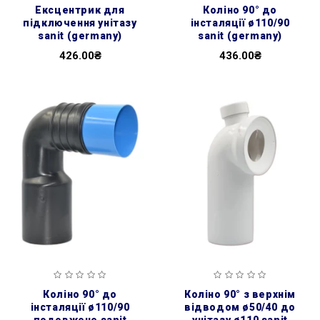
ексцентрик для
коліно 90° до
підключення унітазу
інсталяції ø110/90
sanit (germany)
sanit (germany)
426.00₴
436.00₴
коліно 90° до
коліно 90° з верхнім
інсталяції ø110/90
відводом ø50/40 до
подовжене sanit
унітазу ø110 sanit