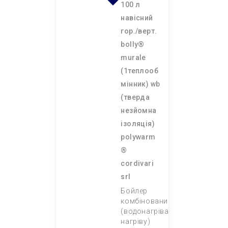
100 л
навісний
гор./верт.
bolly®
murale
(1теплооб
мінник) wb
(тверда
незйомна
ізоляція)
polywarm
®
cordivari
srl
Бойлер
комбінований
(водонагрівач непрямого
нагріву)