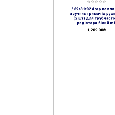
/ 89a31t02 drop комп
зручних тримачів руш
(2 шт) для трубчаст
радіатора білий m
1,209.00₴