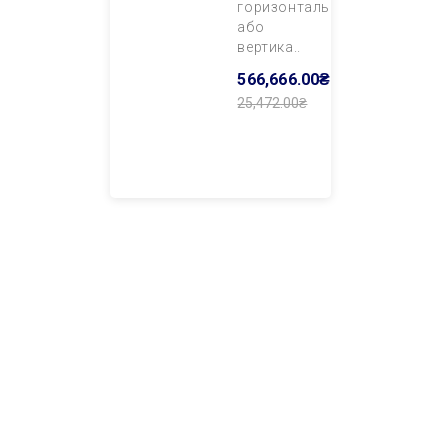
горизонтального
або
вертика..
566,666.00₴
25,472.00₴
Додати В
Кошик