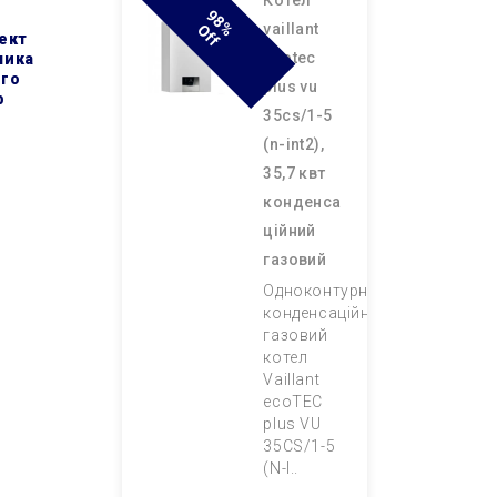
котел
9
8
F
vaillant
% O
F
лект
ecotec
ника
ого
plus vu
b
35cs/1-5
(n-int2),
35,7 квт
конденса
ційний
газовий
Одноконтурний
конденсаційний
газовий
котел
Vaillant
ecoTEC
plus VU
35CS/1-5
(N-I..