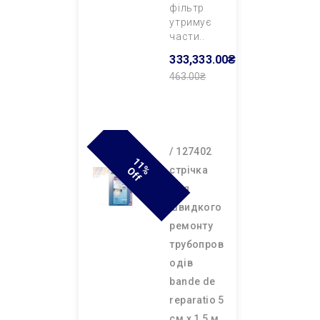
фільтр
утримує
части..
333,333.00₴
463.00₴
Додати В
Кошик
/ 127402
1
1
F
cтрічка
% O
F
для
швидкого
ремонту
трубопров
одів
bande de
reparatio 5
см х 1,5 м