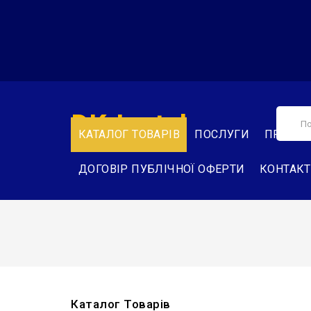
DK-Instal
КАТАЛОГ ТОВАРІВ
ПОСЛУГИ
ПРО НА
ДОГОВІР ПУБЛІЧНОЇ ОФЕРТИ
КОНТАК
Каталог Товарів