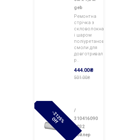
geb
Ремонтна
стрічка з
скловолокна
і шаром
поліуретанової
смоли для
довготривалого
р..
444.00₴
501.00₴
Додати В
Кошик
/
-
2
1
2
%
F
310416090
5
O
F
0032
бойлер