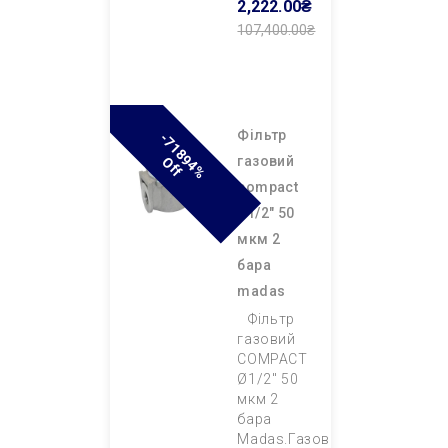
2,222.00₴
107,400.00₴
Додати В
Кошик
фільтр
-
7
1
8
9
4
%
F
газовий
O
F
compact
ø1/2″ 50
мкм 2
бара
madas
Фільтр
газовий
COMPACT
Ø1/2″ 50
мкм 2
бара
Madas.Газовий