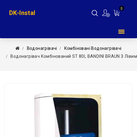
0
DK-Instal
Мій
кошик
Водонагрівачі
Комбіновані Водонагрівачі
Водонагрівач Комбінований ST 80L BANDINI BRAUN З Лівим