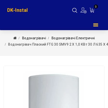
0
DK-Instal
Мій
кошик
Водонагрівачі
Водонагрівачі Електричні
Водонагрівач Плаский FTG 30 SMV9 2 Х 1,0 КВт 30 Л 635 X