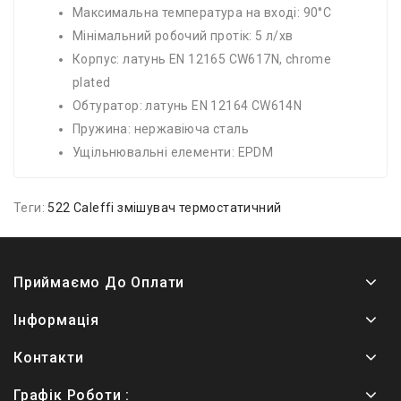
Максимальна температура на вході: 90°С
Мінімальний робочий протік: 5 л/хв
Корпус: латунь EN 12165 CW617N, chrome
plated
Обтуратор: латунь EN 12164 CW614N
Пружина: нержавіюча сталь
Ущільнювальні елементи: EPDM
Теги:
522 Caleffi змішувач термостатичний
Приймаємо До Оплати
Інформація
Контакти
Графік Роботи :