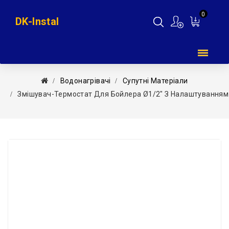
0
DK-Instal
Мій
кошик
Водонагрівачі
Супутні Матеріали
Змішувач-Термостат Для Бойлера Ø1/2″ З Налаштуванням 30