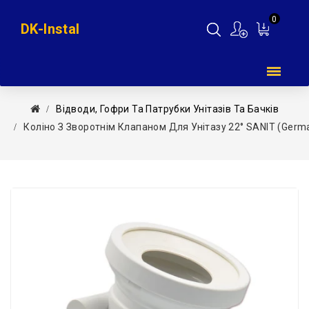
0
DK-Instal
Мій
кошик
Відводи, Гофри Та Патрубки Унітазів Та Бачків
Коліно З Зворотнім Клапаном Для Унітазу 22° SANIT (Germ