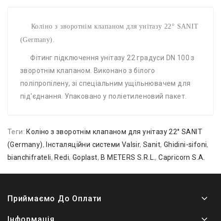
Коліно з зворотнім клапаном для унітазу 22° SANIT
(Germany).
Фітинг підключення унітазу 22 градуси DN 100 з
зворотнім клапаном. Виконано з білого
поліпропілену, зі спеціальним ущільнювачем для
під'єднання. Упаковано у поліетиленовий пакет.
Теги:
Коліно з зворотнім клапаном для унітазу 22° SANIT
(Germany)
,
Інсталяційни системи Valsir
,
Sanit
,
Ghidini-sifoni
,
bianchifrateli
,
Redi
,
Goplast
,
B METERS S.R.L.
,
Capricorn S.A.
Приймаємо До Оплати
Інформація