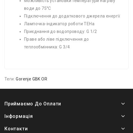
Можливість установки температури нагріву
води до 75°С
Підключення до додаткового джерела енергії
Лампочка-індикатор роботи ТЕНа
Приєднання до водопроводу: G 1/2
Праве або ліве підключення до
теплообмінника: G 3/4
Теги:
Gorenje GBK OR
Приймаємо До Оплати
Інформація
Контакти