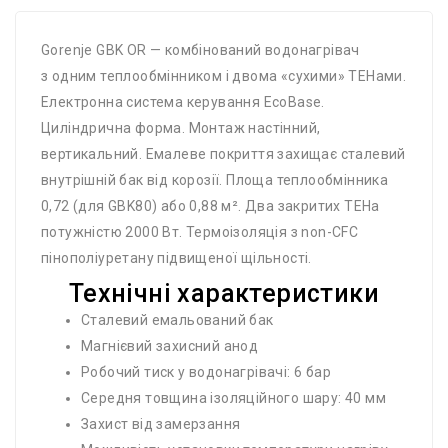
Gorenje GBK OR — комбінований водонагрівач
з одним теплообмінником і двома «сухими» ТЕНами.
Електронна система керування EcoBase.
Циліндрична форма. Монтаж настінний,
вертикальний. Емалеве покриття захищає сталевий
внутрішній бак від корозії. Площа теплообмінника
0,72 (для GBK80) або 0,88 м². Два закритих ТЕНа
потужністю 2000 Вт. Термоізоляція з non-CFC
пінополіуретану підвищеної щільності.
Технічні характеристики
Сталевий емальований бак
Магнієвий захисний анод
Робочий тиск у водонагрівачі: 6 бар
Середня товщина ізоляційного шару: 40 мм
Захист від замерзання